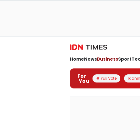
Home
News
Business
Sport
Te
For
# Yuk Vote
Iklanin
You