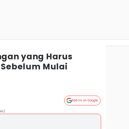
angan yang Harus
Sebelum Mulai
Add Us on Google
els)