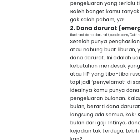
pengeluaran yang terlalu ti
Boleh banget kamu tanyak
gak salah paham, ya!
2. Dana darurat (emer
ilustrasi dana darurat (pexels.com/Defr
Setelah punya penghasilan 
atau nabung buat liburan, y
dana darurat. Ini adalah u
kebutuhan mendesak yang ga
atau HP yang tiba-tiba rusa
tapi jadi ‘penyelamat’ di 
Idealnya kamu punya dana 
pengeluaran bulanan. Kala
bulan, berarti dana darura
langsung ada semua, kok! Ka
bulan dari gaji. Intinya, da
kejadian tak terduga. Lebih
kan?