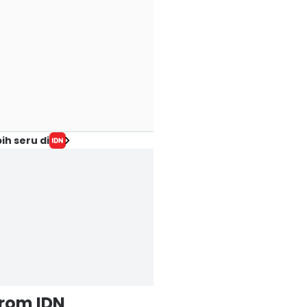
ih seru di
from IDN