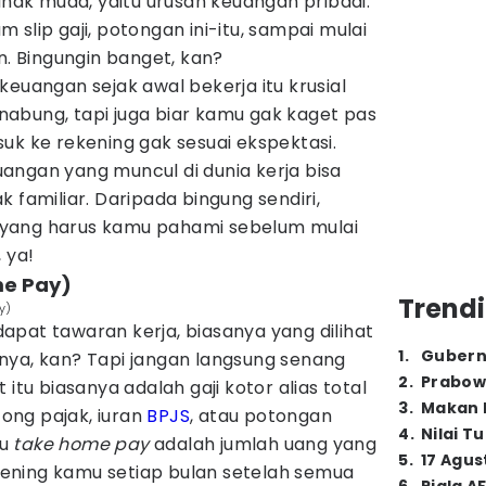
 anak muda, yaitu urusan keuangan pribadi.
slip gaji, potongan ini-itu, sampai mulai
n. Bingungin banget, kan?
keuangan sejak awal bekerja itu krusial
abung, tapi juga biar kamu gak kaget pas
uk ke rekening gak sesuai ekspektasi.
keuangan yang muncul di dunia kerja bisa
 familiar. Daripada bingung sendiri,
an yang harus kamu pahami sebelum mulai
 ya!
me Pay)
Trendi
y)
pat tawaran kerja, biasanya yang dilihat
1
.
Gubern
nya, kan? Tapi jangan langsung senang
2
.
Prabow
 itu biasanya adalah gaji kotor alias total
3
.
Makan B
ong pajak, iuran
BPJS
, atau potongan
4
.
Nilai T
au
take home pay
adalah jumlah uang yang
5
.
17 Agus
ening kamu setiap bulan setelah semua