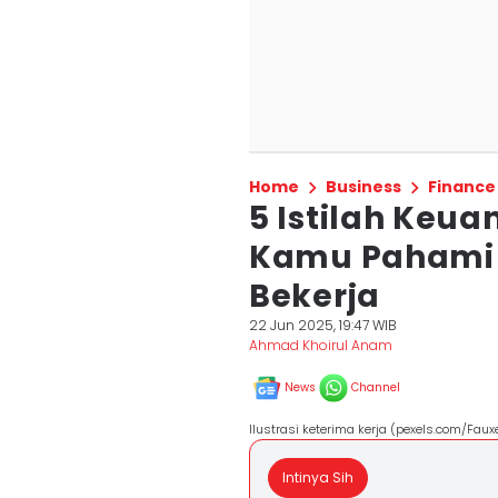
Home
Business
Finance
5 Istilah Keu
Kamu Pahami 
Bekerja
22 Jun 2025, 19:47 WIB
Ahmad Khoirul Anam
News
Channel
Ilustrasi keterima kerja (pexels.com/Faux
Intinya Sih