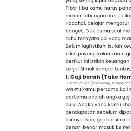
yang sering luput disadari
Tiba-tiba kamu harus paham 
mikirin tabungan dan cicila
Padahal, belajar mengatur 
banget. Gak cuma soal men
tahu ternyata gai yang mas
Belum lagi istilah-istilah 
bikin puyeng kalau kamu gak
berikut ini istilah keuang
kerja! Simak sampai tuntas,
1. Gaji bersih (Take Ho
ilustrasi gajian (pexels.com/DefrinoMaas
Waktu kamu pertama kali da
pertama adalah angka gaji
dulu! Angka yang kamu lihat
pendapatan sebelum dipot
lainnya. Nah, gaji bersih at
benar-benar masuk ke rek