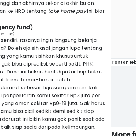
nggi dan akhirnya tekor di akhir bulan.
an ke HRD tentang
take home pay
ini, biar
gency fund)
inoMaasy)
sendiri, rasanya ingin langsung belanja
a? Boleh aja sih asal jangan lupa tentang
ang yang kamu sisihkan khusus untuk
Tonton leb
k bisa diprediksi, seperti sakit, PHK,
k. Dana ini bukan buat dipakai tiap bulan,
saat kamu benar-benar butuh.
darurat sebesar tiga sampai enam kali
u pengeluaran kamu sekitar Rp3 juta per
t yang aman sekitar Rp9-18 juta. Gak harus
mu bisa cicil sedikit demi sedikit tiap
na darurat ini bikin kamu gak panik saat ada
 baik siap sedia daripada kelimpungan,
More 