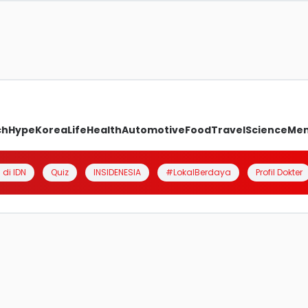
ch
Hype
Korea
Life
Health
Automotive
Food
Travel
Science
Me
 di IDN
Quiz
INSIDENESIA
#LokalBerdaya
Profil Dokter