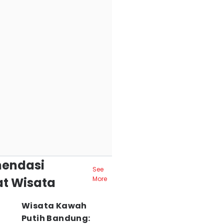
endasi
See
t Wisata
More
Wisata Kawah
Putih Bandung: