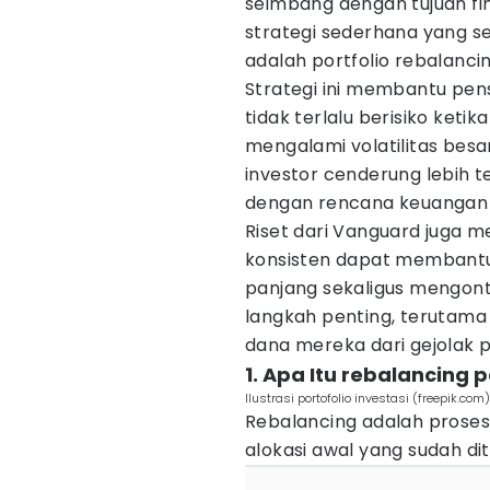
seimbang dengan tujuan fina
strategi sederhana yang s
adalah portfolio rebalancin
Strategi ini membantu pen
tidak terlalu berisiko ketik
mengalami volatilitas besa
investor cenderung lebih 
dengan rencana keuangan 
Riset dari Vanguard juga 
konsisten dapat membantu
panjang sekaligus mengontro
langkah penting, terutama 
dana mereka dari gejolak p
1. Apa Itu rebalancing p
Ilustrasi portofolio investasi (freepik.com)
Rebalancing adalah proses
alokasi awal yang sudah d