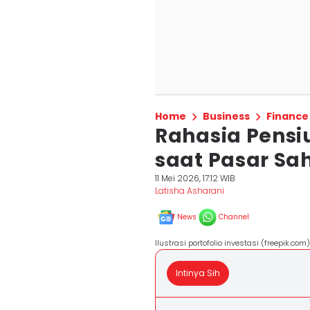
Home
Business
Finance
Rahasia Pensi
saat Pasar Sa
11 Mei 2026, 17:12 WIB
Latisha Asharani
News
Channel
Ilustrasi portofolio investasi (freepik.com)
Intinya Sih