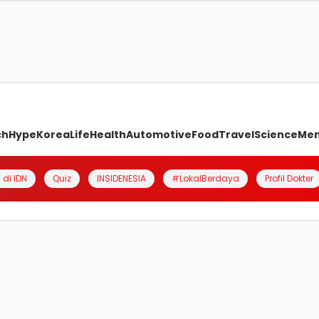
ch
Hype
Korea
Life
Health
Automotive
Food
Travel
Science
Me
 di IDN
Quiz
INSIDENESIA
#LokalBerdaya
Profil Dokter