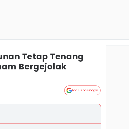
unan Tetap Tenang
ham Bergejolak
Add Us on Google