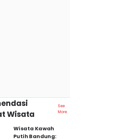
endasi
See
t Wisata
More
Wisata Kawah
Putih Bandung: