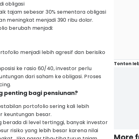
i obligasi
aik tajam sebesar 30% sementara obligasi
kan meningkat menjadi 390 ribu dolar.
olio berubah menjadi:
ofolio menjadi lebih agresif dan berisiko
Tonton leb
sisi ke rasio 60/40, investor perlu
tungan dari saham ke obligasi. Proses
cing.
g penting bagi pensiunan?
tabilan portofolio sering kali lebih
r keuntungan besar.
berada di level tertinggi, banyak investor
ur risiko yang lebih besar karena nilai
More 
at. Jika pasar tiba-tiba turun tajam,