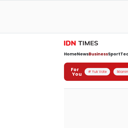
Home
News
Business
Sport
Te
For
# Yuk Vote
Iklanin
You