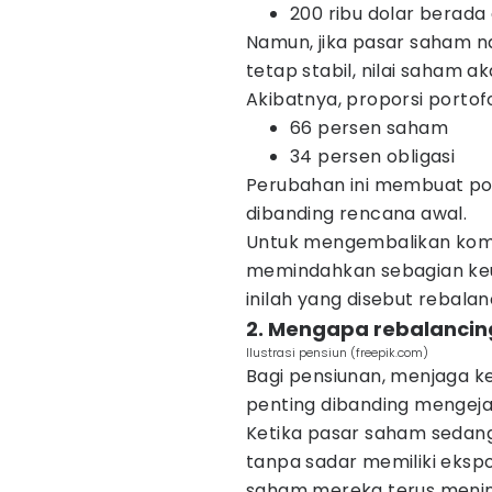
200 ribu dolar berada d
Namun, jika pasar saham n
tetap stabil, nilai saham a
Akibatnya, proporsi portof
66 persen saham
34 persen obligasi
Perubahan ini membuat port
dibanding rencana awal.
Untuk mengembalikan kompo
memindahkan sebagian keun
inilah yang disebut rebalan
2. Mengapa rebalancin
Ilustrasi pensiun (freepik.com)
Bagi pensiunan, menjaga kes
penting dibanding mengeja
Ketika pasar saham sedang 
tanpa sadar memiliki ekspos
saham mereka terus meningk