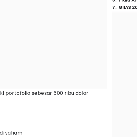
6
.
Piala A
7
.
GIIAS 2
i portofolio sebesar 500 ribu dolar
 di saham