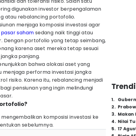
nsial dan toleransi risiko. Salah satu
ering digunakan investor berpengalaman
g atau rebalancing portofolio.
siunan menjaga komposisi investasi agar
a
pasar saham
sedang naik tinggi atau
r. Dengan portofolio yang tetap seimbang,
tenang karena aset mereka tetap sesuai
jangka panjang.
menunjukkan bahwa alokasi aset yang
 menjaga performa investasi jangka
l risiko. Karena itu, rebalancing menjadi
Trendi
bagi pensiunan yang ingin melindungi
asar.
1
.
Gubern
ortofolio?
2
.
Prabow
3
.
Makan B
 mengembalikan komposisi investasi ke
4
.
Nilai T
itentukan sebelumnya.
5
.
17 Agus