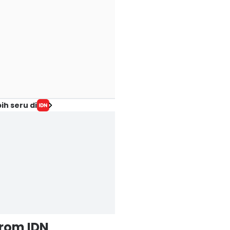
ih seru di
from IDN