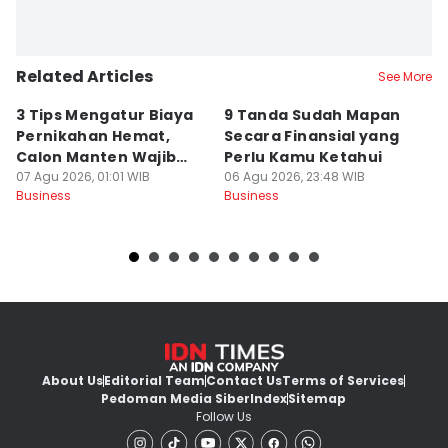
Related Articles
See More
3 Tips Mengatur Biaya
9 Tanda Sudah Mapan
P
Pernikahan Hemat,
Secara Finansial yang
D
Calon Manten Wajib
Perlu Kamu Ketahui
S
Nyimak!
07 Agu 2026, 01:01 WIB
06 Agu 2026, 23:48 WIB
06
Business
Business
Bu
About Us
Editorial Team
Contact Us
Terms of Services
Pedoman Media Siber
Index
Sitemap
Follow Us