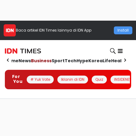
Baca artikel
IDN Times
lainnya di IDN App
Install
Home
News
Business
Sport
Tech
Hype
Korea
Life
Health
Aut
For
# Yuk Vote
Iklanin di IDN
Quiz
INSIDENESIA
You