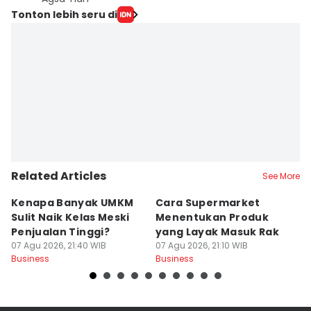
Tonton lebih seru di
Related Articles
See More
Kenapa Banyak UMKM
Cara Supermarket
A
Sulit Naik Kelas Meski
Menentukan Produk
Ke
Penjualan Tinggi?
yang Layak Masuk Rak
K
07 Agu 2026, 21:40 WIB
07 Agu 2026, 21:10 WIB
R
07
Business
Business
Bu