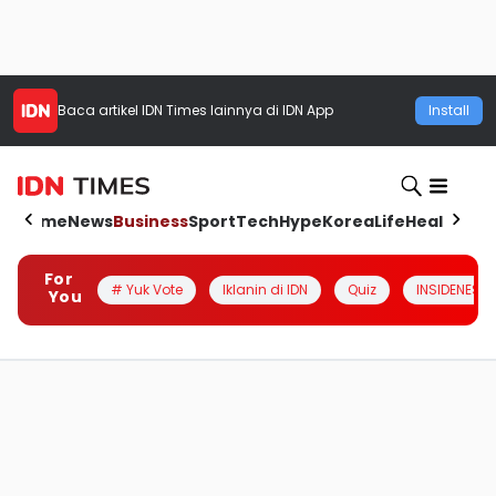
Baca artikel
IDN Times
lainnya di IDN App
Install
Home
News
Business
Sport
Tech
Hype
Korea
Life
Health
Aut
For
# Yuk Vote
Iklanin di IDN
Quiz
INSIDENESIA
You