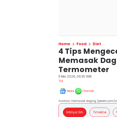
Home
Food
Diet
4 Tips Mengec
Memasak Dag
Termometer
11 Mei 2026, 09:35 WIB
TM
News
Channel
ilustrasi memasak daging (pexels.com/co
Intinya Sih
Timeline