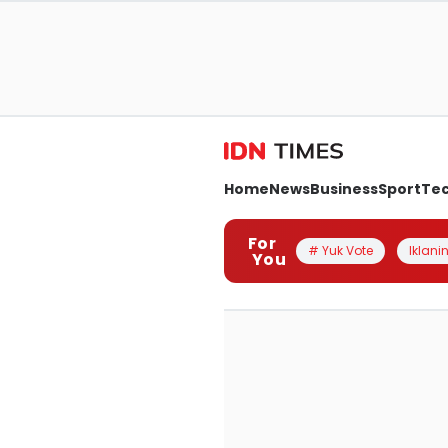
Home
News
Business
Sport
Te
For
# Yuk Vote
Iklanin
You