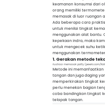
keamanan konsumsi dari ol
orang memiliki termometer
memasak di luar ruangan a
Ada beberapa cara prakti
untuk menilai tingkat kem
menggunakan alat bantu. Ol
kepekaan indra, maka kamu
untuk mengecek suhu keti
menggunakan termometer
1. Gerakan metode teka
ilustrasi memasak patty (pexels.com/Ka
Metode ini memanfaatkan p
tangan dan juga daging ya
memperkirakan tingkat ke
perlu menekan bagian teng
coba bandingkan tingkat
telapak tangan.