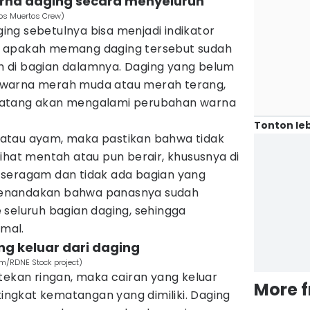
rna daging secara menyeluruh
Los Muertos Crew)
ng sebetulnya bisa menjadi indikator
 apakah memang daging tersebut sudah
 di bagian dalamnya. Daging yang belum
warna merah muda atau merah terang,
matang akan mengalami perubahan warna
Tonton leb
atau ayam, maka pastikan bahwa tidak
ihat mentah atau pun berair, khususnya di
 seragam dan tidak ada bagian yang
enandakan bahwa panasnya sudah
 seluruh bagian daging, sehingga
mal.
ng keluar dari daging
m/RDNE Stock project)
tekan ringan, maka cairan yang keluar
More 
 tingkat kematangan yang dimiliki. Daging