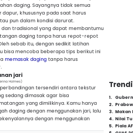
ahan daging. Sayangnya tidak semua
 dapur, khususnya pada saat harus
tau pun dalam kondisi darurat.
s dan tradisional yang dapat membantumu
atangan daging tanpa harus repot-repot
eh sebab itu, dengan sedikit latihan
 bisa mencoba beberapa tips berikut ini
ka
memasak daging
tanpa harus
.
nan jari
terina Holmes)
Trendi
erbandingan tersendiri antara tekstur
ng sedang dimasak agar bisa
1
.
Gubern
matangan yang dimilikinya. Kamu hanya
2
.
Prabow
ah daging dengan menggunakan jari, lalu
3
.
Makan B
 kekenyalannya dengan menggunakan
4
.
Nilai T
5
.
Piala A