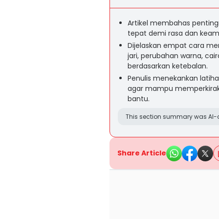
Artikel membahas pentin
tepat demi rasa dan keam
Dijelaskan empat cara m
jari, perubahan warna, cai
berdasarkan ketebalan.
Penulis menekankan lati
agar mampu memperkiraka
bantu.
This section summary was AI-a
Share Article