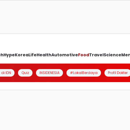
ch
Hype
Korea
Life
Health
Automotive
Food
Travel
Science
Me
 di IDN
Quiz
INSIDENESIA
#LokalBerdaya
Profil Dokter