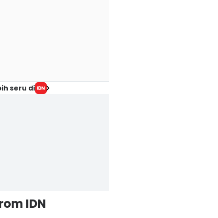
ih seru di
from IDN