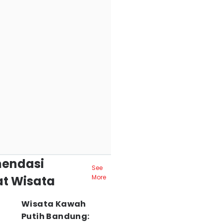
endasi
See
t Wisata
More
Wisata Kawah
Putih Bandung: