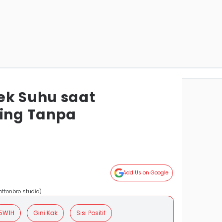
ek Suhu saat
ing Tanpa
Add Us on Google
ttonbro studio)
5W1H
Gini Kak
Sisi Positif