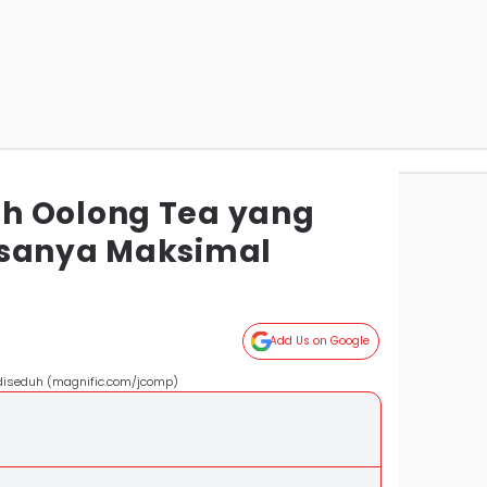
h Oolong Tea yang
asanya Maksimal
Add Us on Google
u diseduh (magnific.com/jcomp)