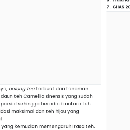
6
.
Piala A
7
.
GIIAS 2
nya,
oolong tea
terbuat dari tanaman
, daun teh Camellia sinensis yang sudah
 parsial sehingga berada di antara teh
dasi maksimal dan teh hijau yang
l.
uga yang kemudian memengaruhi rasa teh.