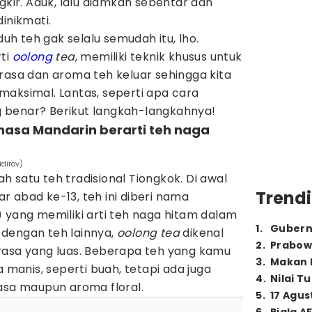
gkir. Aduk, lalu diamkan sebentar dan
inikmati.
h teh gak selalu semudah itu, lho.
rti
oolong
tea
, memiliki teknik khusus untuk
rasa dan aroma teh keluar sehingga kita
maksimal. Lantas, seperti apa cara
 benar? Berikut langkah-langkahnya!
hasa Mandarin berarti teh naga
idirov)
 satu teh tradisional Tiongkok. Di awal
Trendi
 abad ke-13, teh ini diberi nama
ang memiliki arti teh naga hitam dalam
1
.
Gubern
dengan teh lainnya,
oolong tea
dikenal
2
.
Prabow
rasa yang luas. Beberapa teh yang kamu
3
.
Makan B
a manis, seperti buah, tetapi ada juga
4
.
Nilai T
asa maupun aroma floral.
5
.
17 Agus