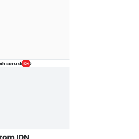
ih seru di
from IDN