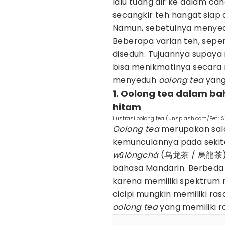
lalu tuang air ke dalam can
secangkir teh hangat siap d
Namun, sebetulnya menyedu
Beberapa varian teh, sepe
diseduh. Tujuannya supaya 
bisa menikmatinya secara 
menyeduh
oolong tea
yang
1. Oolong tea dalam ba
hitam
ilustrasi oolong tea (unsplash.com/Petr S
Oolong tea
merupakan salah
kemunculannya pada sekitar
wūlóngchá
(乌龙茶 / 烏龍茶) y
bahasa Mandarin. Berbeda 
karena memiliki spektrum 
cicipi mungkin memiliki ras
oolong tea
yang memiliki r