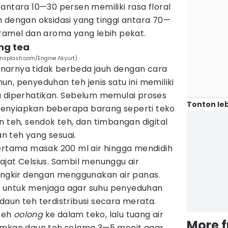
antara 10—30 persen memiliki rasa floral
 dengan oksidasi yang tinggi antara 70—
aramel dan aroma yang lebih pekat.
ng tea
(unsplash.com/Engine Akyurt)
narnya tidak berbeda jauh dengan cara
n, penyeduhan teh jenis satu ini memiliki
u diperhatikan. Sebelum memulai proses
Tonton leb
enyiapkan beberapa barang seperti teko
n teh, sendok teh, dan timbangan digital
 teh yang sesuai.
pertama masak 200 ml air hingga mendidih
jat Celsius. Sambil menunggu air
cangkir dengan menggunakan air panas.
 untuk menjaga agar suhu penyeduhan
aun teh terdistribusi secara merata.
teh
oolong
ke dalam teko, lalu tuang air
More 
amkan daun teh selama 3—5 menit agar