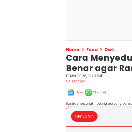
Home
Food
Diet
Cara Menyedu
Benar agar R
12 Mei 2026, 13:20 WIB
Siti Marliah
News
Channel
ilustrasi secangkir oolong tea yang bar
Intinya Sih