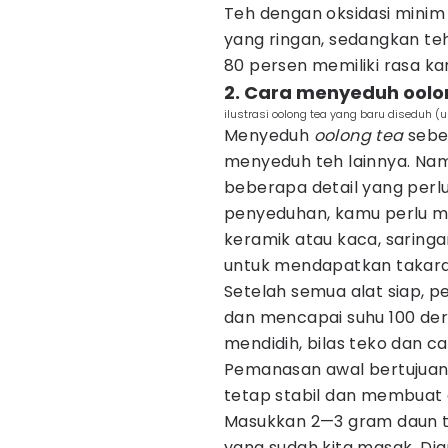
Teh dengan oksidasi minim 
yang ringan, sedangkan teh
80 persen memiliki rasa k
2. Cara menyeduh oolo
ilustrasi oolong tea yang baru diseduh 
Menyeduh
oolong tea
sebe
menyeduh teh lainnya. Namu
beberapa detail yang perl
penyeduhan, kamu perlu m
keramik atau kaca, saringa
untuk mendapatkan takaran
Setelah semua alat siap, 
dan mencapai suhu 100 dera
mendidih, bilas teko dan 
Pemanasan awal bertujuan
tetap stabil dan membuat d
Masukkan 2—3 gram daun 
yang sudah kita masak. Di