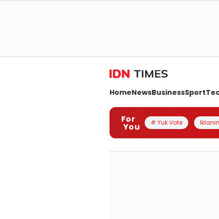
Home
News
Business
Sport
Te
For
# Yuk Vote
Iklanin
You