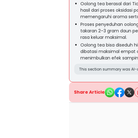
Oolong tea berasal dari T
hasil dari proses oksidasi 
memengaruhi aroma serta 
Proses penyeduhan oolong
takaran 2–3 gram daun per
rasa keluar maksimal.
Oolong tea bisa diseduh h
dibatasi maksimal empat 
menimbulkan efek samping 
This section summary was AI-a
Share Article