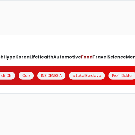
ch
Hype
Korea
Life
Health
Automotive
Food
Travel
Science
Me
 di IDN
Quiz
INSIDENESIA
#LokalBerdaya
Profil Dokter