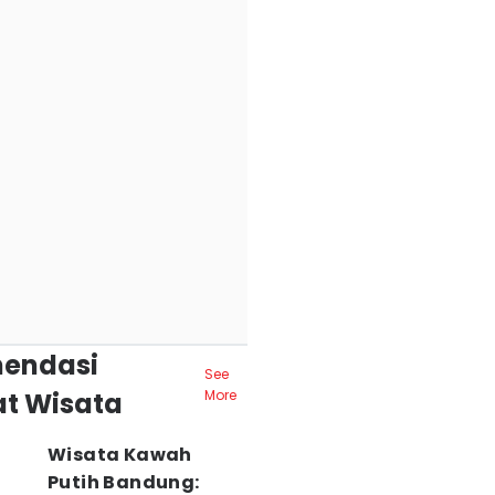
endasi
See
t Wisata
More
Wisata Kawah
Putih Bandung: