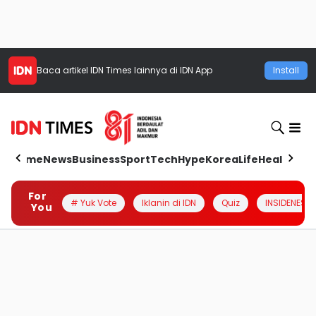
Baca artikel
IDN Times
lainnya di IDN App
Install
Home
News
Business
Sport
Tech
Hype
Korea
Life
Health
Aut
For
# Yuk Vote
Iklanin di IDN
Quiz
INSIDENESIA
You