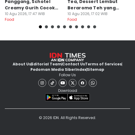
Panggang, Schotel
Tea, Dessert Lembut
G
Creamy Gurih Cocok
Beraroma Teh yang
T
untuk Camilan
10 Agu 2026, 17:47 WIB
Memikat
10 Agu 2026, 17:02 WIB
L
10
Food
Food
Fo
About Us
Editorial Team
Contact Us
Terms of Services
Pedoman Media Siber
Index
Sitemap
Follow Us
Download
© 2026 IDN. All Rights Reserved.