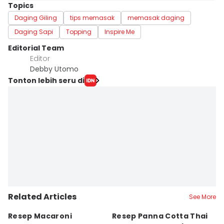
Topics
Daging Giling
tips memasak
memasak daging
Daging Sapi
Topping
Inspire Me
Editorial Team
Editor
Debby Utomo
Tonton lebih seru di
Related Articles
See More
Resep Macaroni
Resep Panna Cotta Thai
R