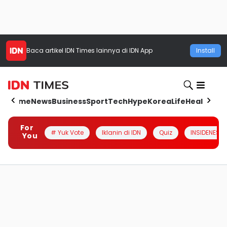
Baca artikel
IDN Times
lainnya di IDN App
Install
Home
News
Business
Sport
Tech
Hype
Korea
Life
Health
Aut
For
# Yuk Vote
Iklanin di IDN
Quiz
INSIDENESIA
You