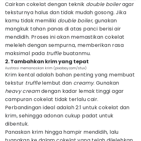
Cairkan cokelat dengan teknik
double boiler
agar
teksturnya halus dan tidak mudah gosong. Jika
kamu tidak memiliki
double boiler
, gunakan
mangkuk tahan panas di atas panci berisi air
mendidih. Proses ini akan memastikan cokelat
meleleh dengan sempurna, memberikan rasa
maksimal pada
truffle
buatanmu.
2. Tambahkan krim yang tepat
ilustrasi memanaskan krim (pixabay.com/stux)
Krim kental adalah bahan penting yang membuat
tekstur
truffle
lembut dan
creamy
. Gunakan
heavy cream
dengan kadar lemak tinggi agar
campuran cokelat tidak terlalu cair.
Perbandingan ideal adalah 2:1 untuk cokelat dan
krim, sehingga adonan cukup padat untuk
dibentuk.
Panaskan krim hingga hampir mendidih, lalu
tuangkan ke dalam cokelat yang telah dilelehkan.