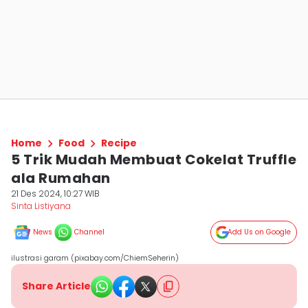
Home
Food
Recipe
5 Trik Mudah Membuat Cokelat Truffle
ala Rumahan
21 Des 2024, 10:27 WIB
Sinta Listiyana
News
Channel
Add Us on Google
ilustrasi garam (pixabay.com/ChiemSeherin)
Share Article