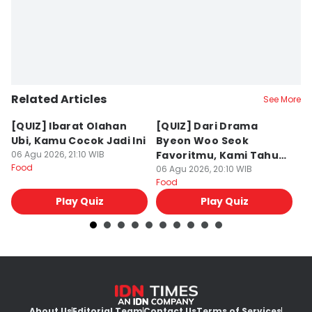
Related Articles
See More
[QUIZ] Ibarat Olahan
[QUIZ] Dari Drama
B
Ubi, Kamu Cocok Jadi Ini
Byeon Woo Seok
M
06 Agu 2026, 21:10 WIB
Favoritmu, Kami Tahu
P
Food
Makanan yang Cocok
06 Agu 2026, 20:10 WIB
B
06
Food
Fo
untukmu
Play Quiz
Play Quiz
About Us
Editorial Team
Contact Us
Terms of Services