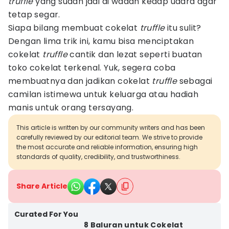
truffle
yang sudah jadi di wadah kedap udara agar
tetap segar.
Siapa bilang membuat cokelat
truffle
itu sulit?
Dengan lima trik ini, kamu bisa menciptakan
cokelat
truffle
cantik dan lezat seperti buatan
toko cokelat terkenal. Yuk, segera coba
membuatnya dan jadikan cokelat
truffle
sebagai
camilan istimewa untuk keluarga atau hadiah
manis untuk orang tersayang.
This article is written by our community writers and has been
carefully reviewed by our editorial team. We strive to provide
the most accurate and reliable information, ensuring high
standards of quality, credibility, and trustworthiness.
Share Article
Curated For You
8 Baluran untuk Cokelat