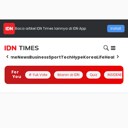
Baca artikel
IDN Times
lainnya di IDN App
Install
Home
News
Business
Sport
Tech
Hype
Korea
Life
Health
Aut
For
# Yuk Vote
Iklanin di IDN
Quiz
INSIDENESIA
You