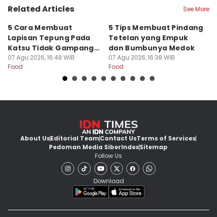
Related Articles
See More
5 Cara Membuat
5 Tips Membuat Pindang
5
Lapisan Tepung Pada
Tetelan yang Empuk
W
Katsu Tidak Gampang
dan Bumbunya Medok
C
Lepas
07 Agu 2026, 16:48 WIB
07 Agu 2026, 16:38 WIB
C
07
Food
Food
Fo
About Us
Editorial Team
Contact Us
Terms of Services
Pedoman Media Siber
Index
Sitemap
Follow Us
Download