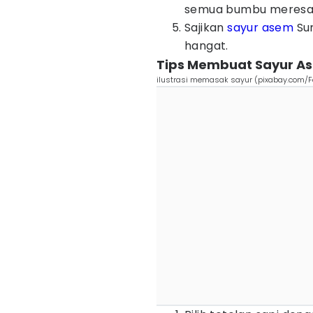
semua bumbu meresa
Sajikan
sayur asem
Sun
hangat.
Tips Membuat Sayur A
ilustrasi memasak sayur (pixabay.com/F