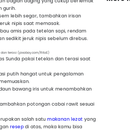
ngan bagian daging yang cukup berlemak
 gurih.
asem lebih segar, tambahkan irisan
jeruk nipis saat memasak.
bau amis pada tetelan sapi, rendam
n sedikit jeruk nipis sebelum direbus.
 dan terasi (pixabay.com/RitaE)
as Sunda pakai tetelan dan terasi saat
si putih hangat untuk pengalaman
h memuaskan.
t daun bawang iris untuk menambahkan
 tambahkan potongan cabai rawit sesuai
rupakan salah satu
makanan lezat
yang
ngan
resep
di atas, maka kamu bisa