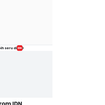
ih seru di
from IDN