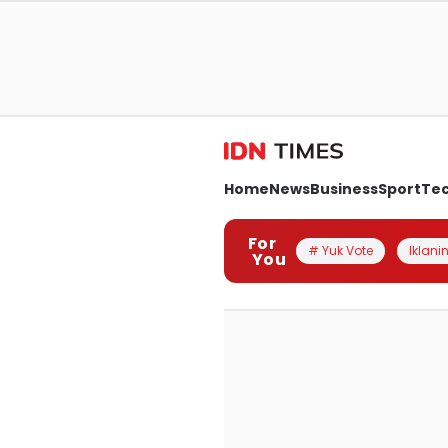
Home
News
Business
Sport
Te
For
# Yuk Vote
Iklanin
You