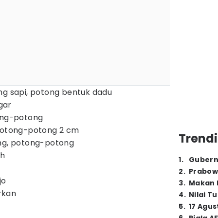
ng sapi, potong bentuk dadu
gar
tong-potong
 potong-potong 2 cm
Trendi
ang, potong-potong
ah
1
.
Gubern
2
.
Prabow
jo
3
.
Makan B
rkan
4
.
Nilai T
5
.
17 Agus