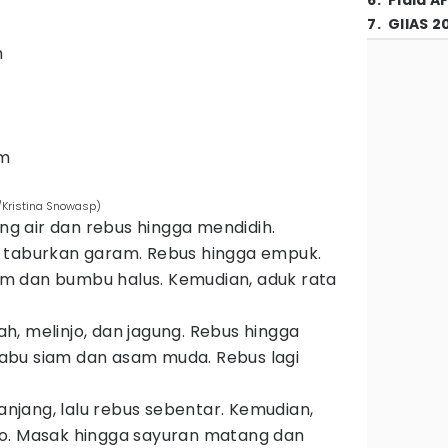
6
.
Piala A
7
.
GIIAS 2
h
am
/Kristina Snowasp)
ang air dan rebus hingga mendidih.
 taburkan garam. Rebus hingga empuk.
 dan bumbu halus. Kemudian, aduk rata
, melinjo, dan jagung. Rebus hingga
bu siam dan asam muda. Rebus lagi
jang, lalu rebus sebentar. Kemudian,
o. Masak hingga sayuran matang dan