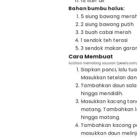
1½ liter air
Bahan bumbu halus:
5 siung bawang mera
2 siung bawang putih
3 buah cabai merah
1 sendok teh terasi
3 sendok makan gar
Cara Membuat
ilustrasi memotong sayuran (pexels.com
Siapkan panci, lalu tu
Masukkan tetelan dan
Tambahkan daun salam
hingga mendidih.
Masukkan kacang tanah
matang. Tambahkan la
hingga matang.
Tambahkan kacang pan
masukkan daun melinj