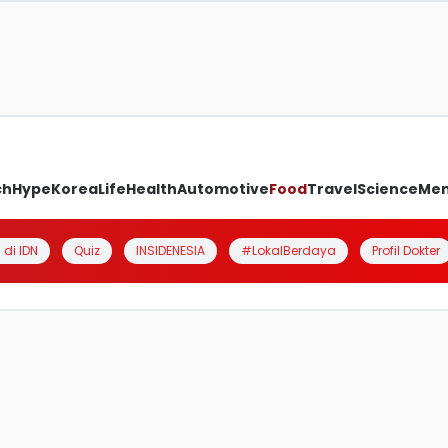
ch
Hype
Korea
Life
Health
Automotive
Food
Travel
Science
Me
 di IDN
Quiz
INSIDENESIA
#LokalBerdaya
Profil Dokter