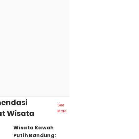
endasi
See
t Wisata
More
Wisata Kawah
Putih Bandung: