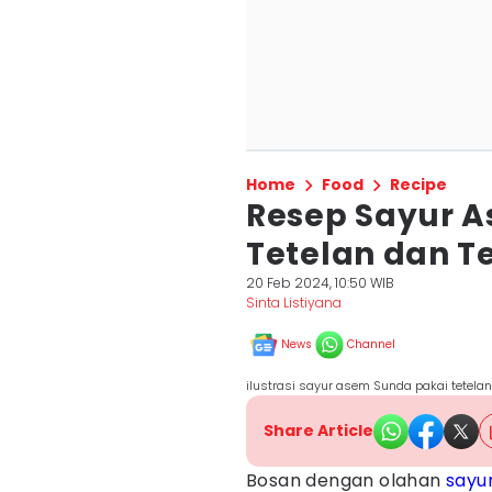
Home
Food
Recipe
Resep Sayur 
Tetelan dan T
20 Feb 2024, 10:50 WIB
Sinta Listiyana
News
Channel
ilustrasi sayur asem Sunda pakai tetelan
Share Article
Bosan dengan olahan
sayu