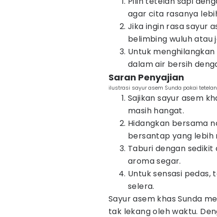
Pilih tetelan sapi de
agar cita rasanya lebih
Jika ingin rasa sayur 
belimbing wuluh atau 
Untuk menghilangkan 
dalam air bersih denga
Saran Penyajian
ilustrasi sayur asem Sunda pakai tetelan
Sajikan sayur asem kh
masih hangat.
Hidangkan bersama na
bersantap yang lebi
Taburi dengan sediki
aroma segar.
Untuk sensasi pedas,
selera.
Sayur asem khas Sunda me
tak lekang oleh waktu. De