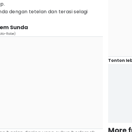
p.
da dengan tetelan dan terasi selagi
sem Sunda
oto-Rabe)
Tonton leb
More 