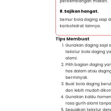
perkembangan makan.
8. Sajikan hangat.
Semur bola daging siap d
karbohidrat lainnya.
Tips Membuat
Gunakan daging sapi 
tekstur bola daging ya
alami.
Pilih bagian daging ya
has dalam atau daging 
berminyak.
Buat bola daging beru
dan lebih mudah dikon
Gunakan kaldu
home
rasa gurih alami tan
Sesuaikan tekstur den