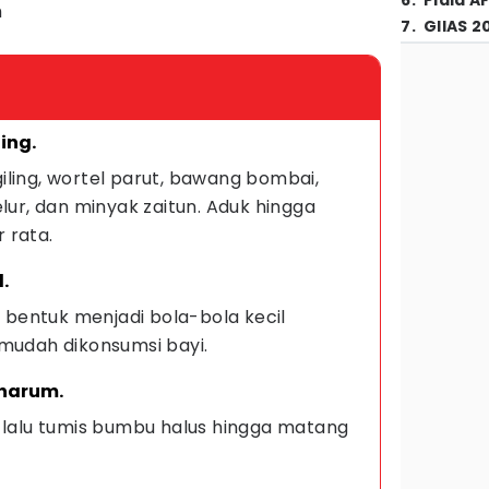
6
.
Piala A
h
7
.
GIIAS 2
ing.
ling, wortel parut, bawang bombai,
lur, dan minyak zaitun. Aduk hingga
 rata.
.
u bentuk menjadi bola-bola kecil
 mudah dikonsumsi bayi.
 harum.
, lalu tumis bumbu halus hingga matang