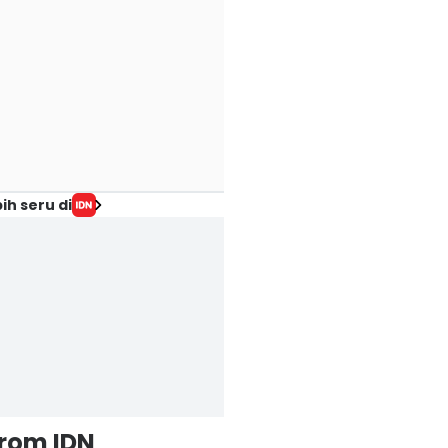
ih seru di
from IDN