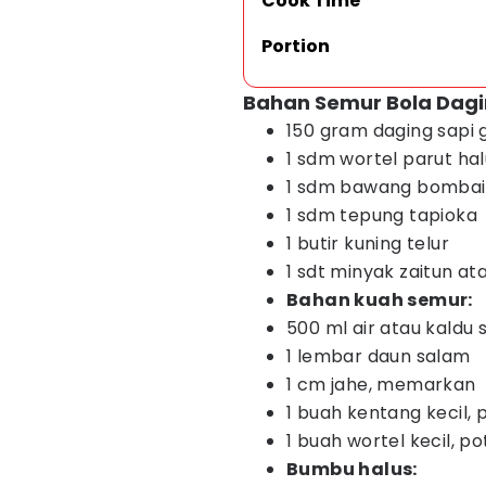
Cook Time
Portion
Bahan Semur Bola Dagi
150 gram daging sapi g
1 sdm wortel parut hal
1 sdm bawang bombai 
1 sdm tepung tapioka
1 butir kuning telur
1 sdt minyak zaitun at
Bahan kuah semur:
500 ml air atau kaldu 
1 lembar daun salam
1 cm jahe, memarkan
1 buah kentang kecil, 
1 buah wortel kecil, p
Bumbu halus: