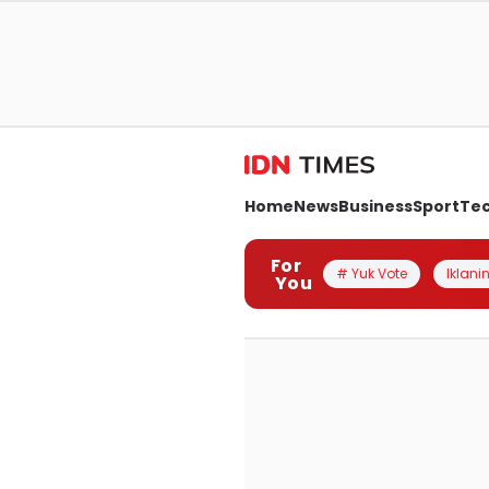
Home
News
Business
Sport
Te
For
# Yuk Vote
Iklanin
You