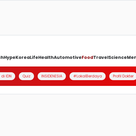
ch
Hype
Korea
Life
Health
Automotive
Food
Travel
Science
Me
 di IDN
Quiz
INSIDENESIA
#LokalBerdaya
Profil Dokter