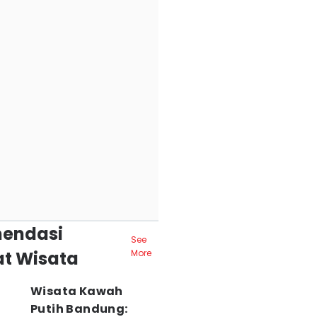
endasi
See
t Wisata
More
Wisata Kawah
Putih Bandung: