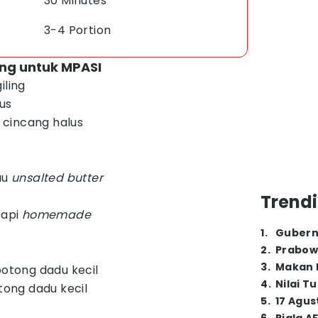
30 Minutes
3-4 Portion
ng untuk MPASI
iling
us
cincang halus
au
unsalted butter
Trendi
sapi
homemade
1
.
Gubern
2
.
Prabow
3
.
Makan B
potong dadu kecil
4
.
Nilai T
otong dadu kecil
5
.
17 Agus