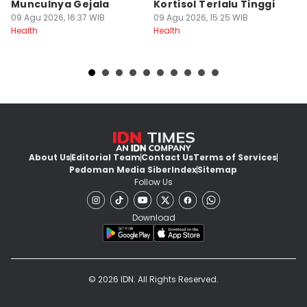
Munculnya Gejala
Kortisol Terlalu Tinggi
Y
09 Agu 2026, 16:37 WIB
09 Agu 2026, 15:25 WIB
09
Health
Health
He
About Us
Editorial Team
Contact Us
Terms of Services
Pedoman Media Siber
Index
Sitemap
Follow Us
Download
© 2026 IDN. All Rights Reserved.