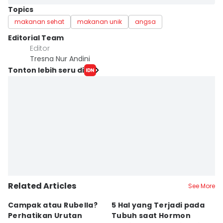
Topics
makanan sehat
makanan unik
angsa
Editorial Team
Editor
Tresna Nur Andini
Tonton lebih seru di
Related Articles
See More
Campak atau Rubella?
5 Hal yang Terjadi pada
K
Perhatikan Urutan
Tubuh saat Hormon
M