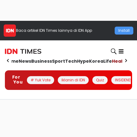
Baca artikel
IDN Times
lainnya di IDN App
Install
Home
News
Business
Sport
Tech
Hype
Korea
Life
Health
Aut
For
# Yuk Vote
Iklanin di IDN
Quiz
INSIDENESIA
You