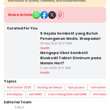
standards of quality, credibility, and trustworthiness.
Share Article
Curated For You
5 Gejala Sembelit yang Butuh
Penanganan Medis, Waspadai!
30 Des 2021, 19:27 WIB
Health
Mengapa Obat Sembelit
Bisakodil Tablet Diminum pada
Malam Hari?
11 Jan 2022, 10:17 WIB
Health
Topics
Ramadan 2025
buang air besar
tips puasa
ramadan
konstipasi
sembelit
cara mengatasi sembelit
info keseh
Editorial Team
Editor