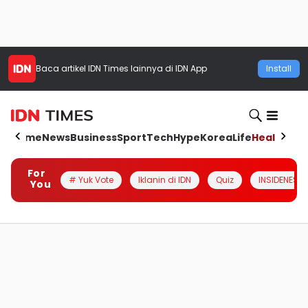
Baca artikel
IDN Times
lainnya di IDN App
Install
Home
News
Business
Sport
Tech
Hype
Korea
Life
Health
Aut
For
# Yuk Vote
Iklanin di IDN
Quiz
INSIDENESIA
You