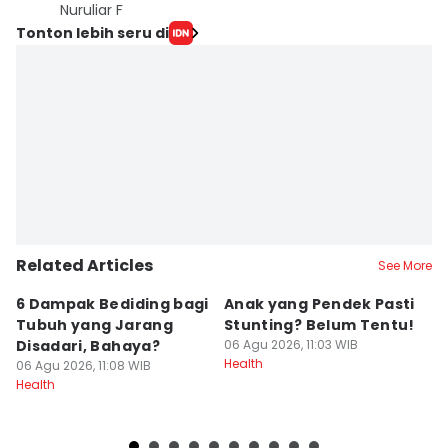
Nuruliar F
Tonton lebih seru di
Related Articles
See More
6 Dampak Bediding bagi
Anak yang Pendek Pasti
5
Tubuh yang Jarang
Stunting? Belum Tentu!
D
Disadari, Bahaya?
06 Agu 2026, 11:03 WIB
K
Health
06 Agu 2026, 11:08 WIB
A
06
Health
He