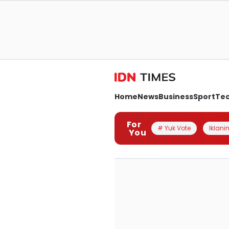
Home
News
Business
Sport
Te
For
# Yuk Vote
Iklanin
You