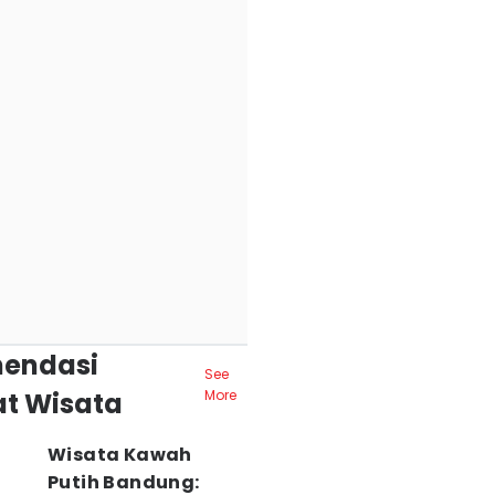
endasi
See
t Wisata
More
Wisata Kawah
Putih Bandung: