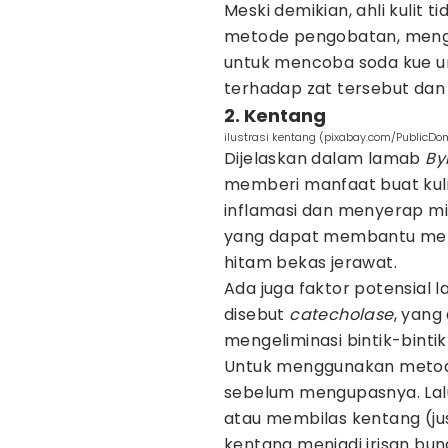
Meski demikian, ahli kulit 
metode pengobatan, men
untuk mencoba soda kue un
terhadap zat tersebut da
2. Kentang
ilustrasi kentang (pixabay.com/PublicDo
Dijelaskan dalam lamab
By
memberi manfaat buat kuli
inflamasi dan menyerap mi
yang dapat membantu mem
hitam bekas jerawat.
Ada juga faktor potensial
disebut
catecholase
, yang
mengeliminasi bintik-bintik 
Untuk menggunakan metode
sebelum mengupasnya. Lalu
atau membilas kentang (jus
kentang menjadi irisan bun