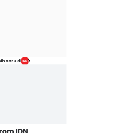
ih seru di
from IDN