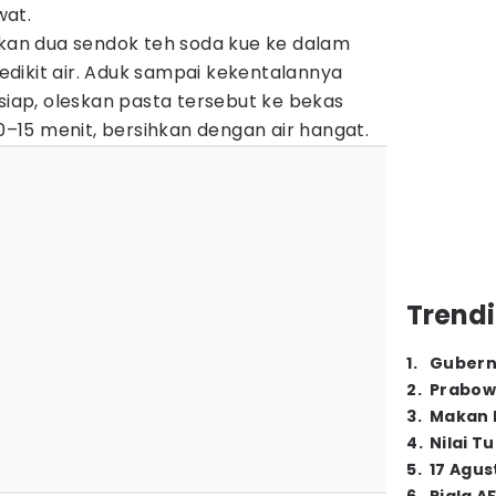
wat.
kan dua sendok teh soda kue ke dalam
dikit air. Aduk sampai kekentalannya
 siap, oleskan pasta tersebut ke bekas
10–15 menit, bersihkan dengan air hangat.
Trendi
1
.
Gubern
2
.
Prabow
3
.
Makan B
4
.
Nilai T
5
.
17 Agus