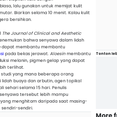
asa, lalu gunakan untuk memijat kulit
ar. Biarkan selama 10 menit. Kalau kulit
gera bersihkan.
l
The Journal of Clinical and Aesthetic
enemukan bahwa senyawa dalam lidah
n
dapat membantu membantu
si
pada bekas jerawat.
Aloesin
membantu
Tonton leb
uksi melanin, pigmen gelap yang dapat
h terlihat.
tu studi yang mana beberapa orang
lidah buaya dan arbutin, agen topikal
i sehari selama 15 hari. Penulis
enyawa tersebut lebih mampu
 yang menghitam daripada saat masing-
endiri-sendiri.
More 