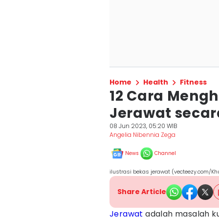
Home
Health
Fitness
12 Cara Mengh
Jerawat seca
08 Jun 2023, 05:20 WIB
Angelia Nibennia Zega
News
Channel
ilustrasi bekas jerawat (vecteezy.com/Kh
Share Article
Jerawat
adalah masalah kul