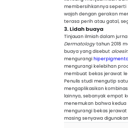
membersihkannya seperti bi
wajah dengan gerakan memut
terasa perih atau gatal, se
3. Lidah buaya
Tinjauan ilmiah dalam jurna
Dermatology
tahun 2018 m
buaya yang disebut
aloesi
mengurangi
hiperpigmenta
mengurangi kelebihan prod
membuat bekas jerawat lebi
Penulis studi mengutip sa
mengaplikasikan kombinasi 
lainnya, sebanyak empat kal
menemukan bahwa kedua s
mengurangi bekas jerawat
masing senyawa digunakan s