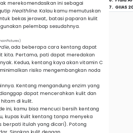
6
.
Piala A
tidak merekomendasikan ini sebagai
7
.
GIIAS 2
gutip
Healthline
. Kalau kamu memutuskan
tuk bekas jerawat, batasi paparan kulit
n gunakan pelembap sesudahnya.
mainPictures)
rdie
, ada beberapa cara kentang dapat
t kita. Pertama, pati dapat meredakan
nyak. Kedua, kentang kaya akan vitamin C
inimalkan risiko mengembangkan noda
 lainnya. Kentang mengandung enzim yang
 dianggap dapat mencerahkan kulit dan
hitam di kulit.
 ini, kamu bisa mencuci bersih kentang
, kupas kulit kentang tanpa menyeka
 berpati itulah yang dicari). Potong
dar. Siapkan kulit dengan