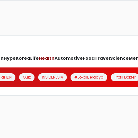
ch
Hype
Korea
Life
Health
Automotive
Food
Travel
Science
Me
 di IDN
Quiz
INSIDENESIA
#LokalBerdaya
Profil Dokter