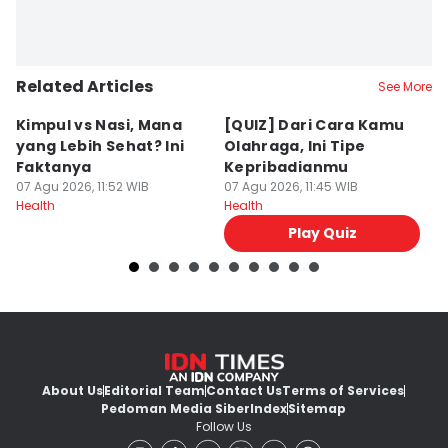
Related Articles
See More
Kimpul vs Nasi, Mana
[QUIZ] Dari Cara Kamu
5
yang Lebih Sehat? Ini
Olahraga, Ini Tipe
A
Faktanya
Kepribadianmu
M
07 Agu 2026, 11:52 WIB
07 Agu 2026, 11:45 WIB
07
Health
Health
He
Play Quiz
About Us
Editorial Team
Contact Us
Terms of Services
Pedoman Media Siber
Index
Sitemap
Follow Us