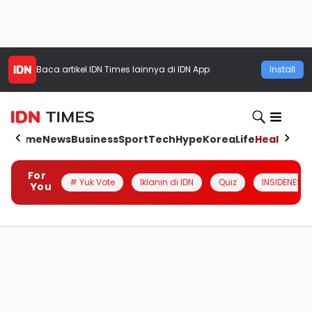
Baca artikel
IDN Times
lainnya di IDN App
Install
Home
News
Business
Sport
Tech
Hype
Korea
Life
Health
Aut
For
# Yuk Vote
Iklanin di IDN
Quiz
INSIDENESIA
You