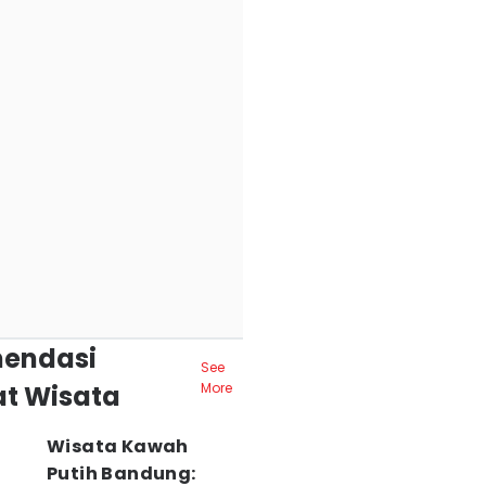
endasi
See
t Wisata
More
Wisata Kawah
Putih Bandung: