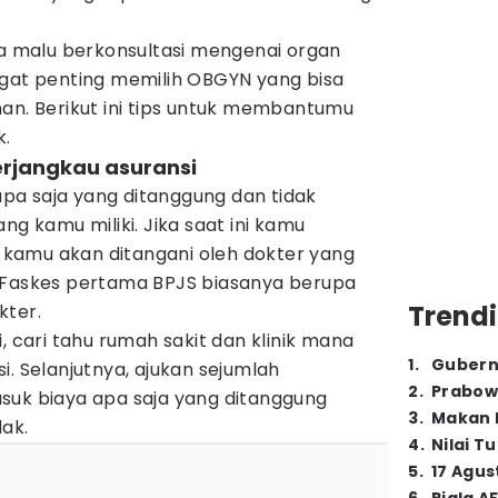
malu berkonsultasi mengenai organ
ngat penting memilih OBGYN yang bisa
. Berikut ini tips untuk membantumu
.
erjangkau asuransi
a saja yang ditanggung dan tidak
ng kamu miliki. Jika saat ini kamu
kamu akan ditangani oleh dokter yang
 Faskes pertama BPJS biasanya berupa
Trendi
kter.
, cari tahu rumah sakit dan klinik mana
1
.
Gubern
i. Selanjutnya, ajukan sejumlah
2
.
Prabow
suk biaya apa saja yang ditanggung
3
.
Makan B
ak.
4
.
Nilai T
5
.
17 Agus