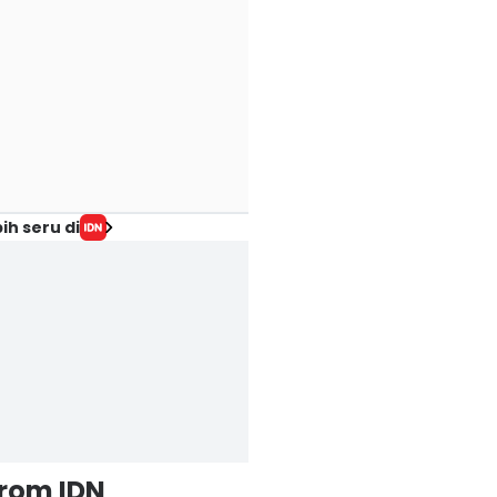
ih seru di
from IDN