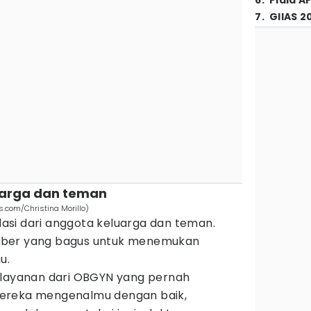
6
.
Piala A
7
.
GIIAS 2
luarga dan teman
.com/Christina Morillo)
si dari anggota keluarga dan teman.
mber yang bagus untuk menemukan
u.
elayanan dari OBGYN yang pernah
ereka mengenalmu dengan baik,