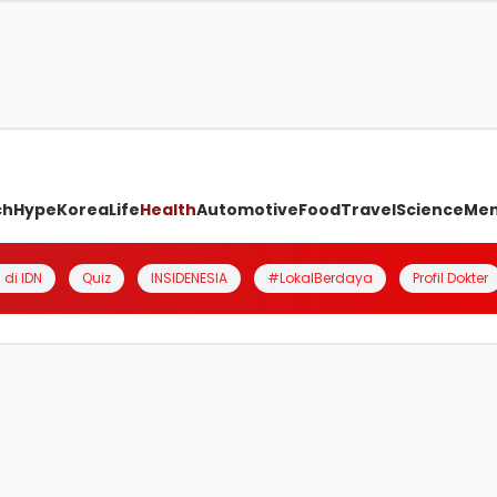
ch
Hype
Korea
Life
Health
Automotive
Food
Travel
Science
Me
 di IDN
Quiz
INSIDENESIA
#LokalBerdaya
Profil Dokter