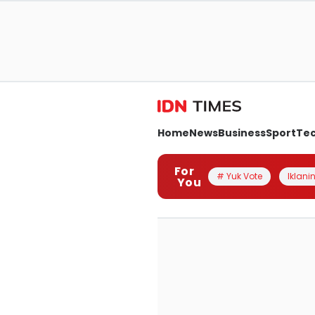
Home
News
Business
Sport
Te
For
# Yuk Vote
Iklanin
You