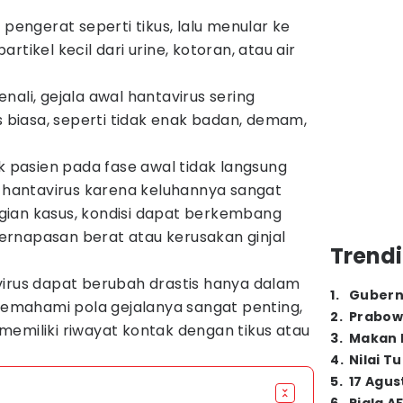
 pengerat seperti tikus, lalu menular ke
rtikel kecil dari urine, kotoran, atau air
nali, gejala awal hantavirus sering
us biasa, seperti tidak enak badan, demam,
ak pasien pada fase awal tidak langsung
i hantavirus karena keluhannya sangat
ian kasus, kondisi dapat berkembang
rnapasan berat atau kerusakan ginjal
Trendi
virus dapat berubah drastis hanya dalam
1
.
Gubern
 memahami pola gejalanya sangat penting,
2
.
Prabow
emiliki riwayat kontak dengan tikus atau
3
.
Makan B
4
.
Nilai T
5
.
17 Agus