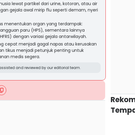
ia lewat partikel dari urine, kotoran, atau air
engan gejala awal mirip flu seperti demam, nyeri
rus menentukan organ yang terdampak:
ngguan paru (HPS), sementara lainnya
FRS) dengan variasi gejala antarwilayah.
g cepat menjadi gagal napas atau kerusakan
aran tikus menjadi petunjuk penting untuk
anan medis segera.
ssisted and reviewed by our editorial team.
Rekom
Tempa