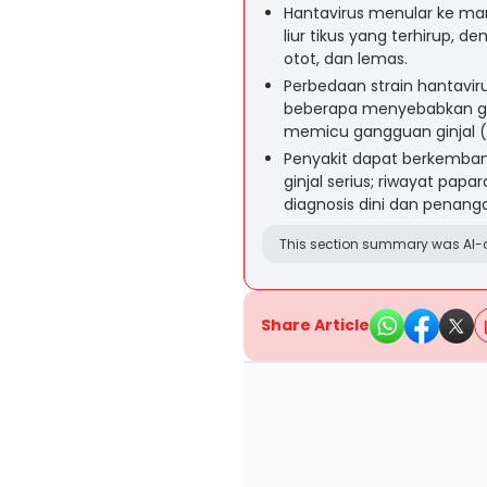
Hantavirus menular ke manus
liur tikus yang terhirup, d
otot, dan lemas.
Perbedaan strain hantavi
beberapa menyebabkan ga
memicu gangguan ginjal (H
Penyakit dapat berkemban
ginjal serius; riwayat pap
diagnosis dini dan penang
This section summary was AI-a
Share Article