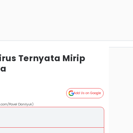
rus Ternyata Mirip
ya
Add Us on Google
ls.com/Pavel Danilyuk)