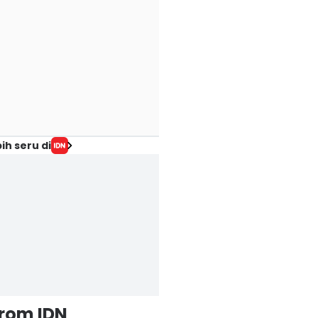
ih seru di
from IDN