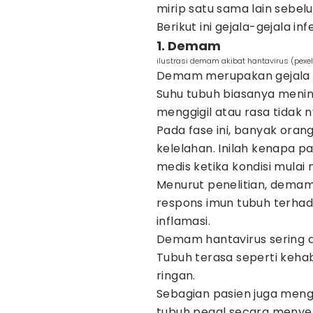
mirip satu sama lain sebel
Berikut ini gejala-gejala i
1. Demam
ilustrasi demam akibat hantavirus (pexe
Demam merupakan gejala aw
Suhu tubuh biasanya meni
menggigil atau rasa tidak 
Pada fase ini, banyak orang
kelelahan. Inilah kenapa p
medis ketika kondisi mula
Menurut penelitian, demam
respons imun tubuh terhad
inflamasi.
Demam hantavirus sering di
Tubuh terasa seperti kehab
ringan.
Sebagian pasien juga meng
tubuh pegal secara menyel