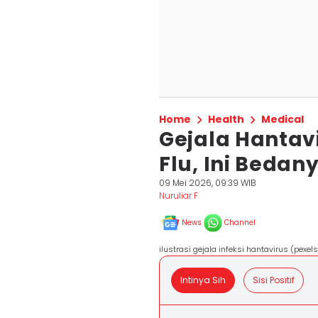
Home
Health
Medical
Gejala Hantavi
Flu, Ini Bedan
09 Mei 2026, 09:39 WIB
Nuruliar F
News
Channel
ilustrasi gejala infeksi hantavirus (pexe
Intinya Sih
Sisi Positif