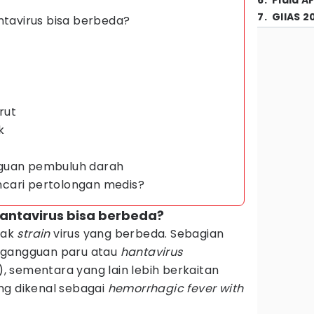
6
.
Piala A
7
.
GIIAS 2
ntavirus bisa berbeda?
rut
k
gguan pembuluh darah
cari pertolongan medis?
hantavirus bisa berbeda?
yak
strain
virus yang berbeda. Sebagian
 gangguan paru atau
hantavirus
, sementara yang lain lebih berkaitan
ng dikenal sebagai
hemorrhagic fever with