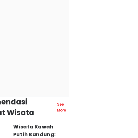
endasi
See
t Wisata
More
Wisata Kawah
Putih Bandung: