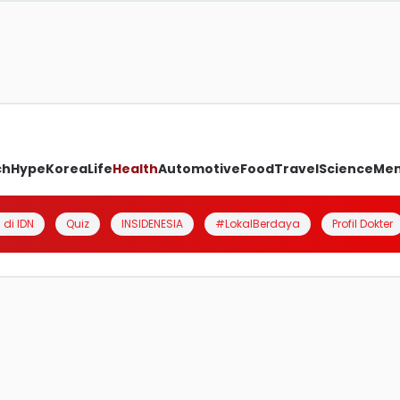
ch
Hype
Korea
Life
Health
Automotive
Food
Travel
Science
Me
 di IDN
Quiz
INSIDENESIA
#LokalBerdaya
Profil Dokter