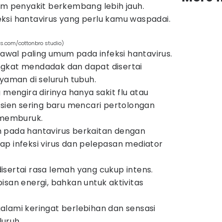
um penyakit berkembang lebih jauh.
nfeksi hantavirus yang perlu kamu waspadai.
ls.com/cottonbro studio)
al paling umum pada infeksi hantavirus.
ngkat mendadak dan dapat disertai
nyaman di seluruh tubuh.
 mengira dirinya hanya sakit flu atau
asien sering baru mencari pertolongan
i memburuk.
 pada hantavirus berkaitan dengan
ap infeksi virus dan pelepasan mediator
sertai rasa lemah yang cukup intens.
isan energi, bahkan untuk aktivitas
alami keringat berlebihan dan sensasi
uruh.