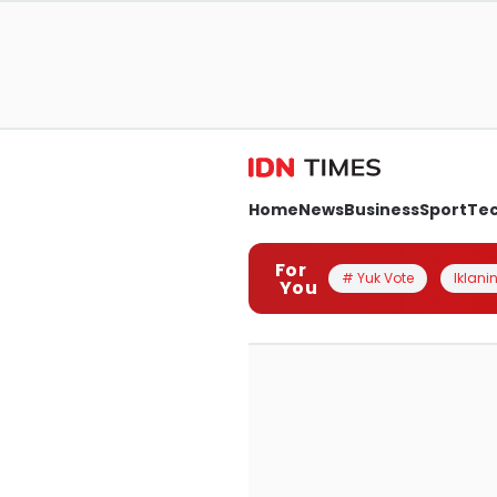
Home
News
Business
Sport
Te
For
# Yuk Vote
Iklanin
You