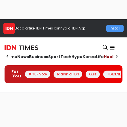
Baca artikel
IDN Times
lainnya di IDN App
Install
Home
News
Business
Sport
Tech
Hype
Korea
Life
Health
Aut
For
# Yuk Vote
Iklanin di IDN
Quiz
INSIDENESIA
You