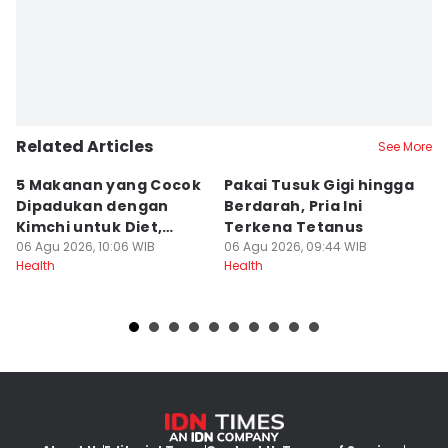
Related Articles
See More
5 Makanan yang Cocok
Pakai Tusuk Gigi hingga
M
Dipadukan dengan
Berdarah, Pria Ini
AS
Kimchi untuk Diet,
Terkena Tetanus
S
Ampuh?
06 Agu 2026, 10:06 WIB
06 Agu 2026, 09:44 WIB
06
Health
Health
He