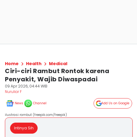
Home
Health
Medical
Ciri-ciri Rambut Rontok karena
Penyakit, Wajib Diwaspadai
09 Apr 2026, 04:44 WIB
Nuruliar F
News
Channel
Add Us on Google
ilustrasi rambut (freepik.com/freepik)
Intinya Sih