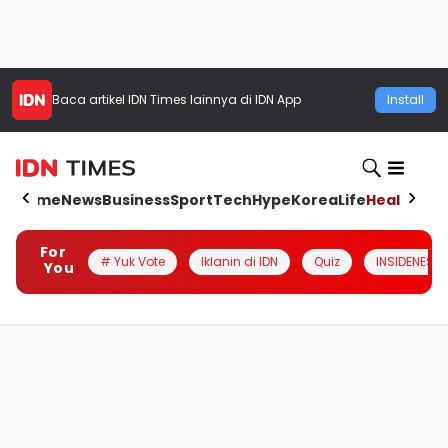
Baca artikel
IDN Times
lainnya di IDN App
Install
Home
News
Business
Sport
Tech
Hype
Korea
Life
Health
Aut
For
# Yuk Vote
Iklanin di IDN
Quiz
INSIDENESIA
You