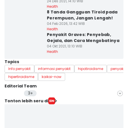
24 Des 2021, 14:10 WIB
Health
8 Tanda Gangguan Tiroid pada
Perempuan, Jangan Lengah!
04 Feb 2026, 13:42 WIB
Health
Penyakit Graves: Penyebab,
Gejala, dan Cara Mengobatinya
04 Okt 2021, 13:10 WIB
Health
Topics
Info penyakit
informasi penyakit
hipotiroidisme
penyakit
hipertiroidisme
kaikai-now
Editorial Team
3+
Editor
Tonton lebih seru di
Nuruliar F
Editor
Bayu Nur Seto