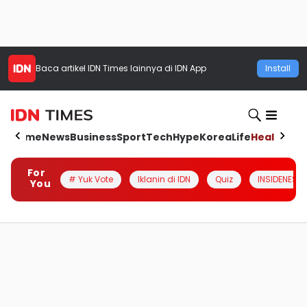
Baca artikel
IDN Times
lainnya di IDN App
Install
Home
News
Business
Sport
Tech
Hype
Korea
Life
Health
Aut
For
# Yuk Vote
Iklanin di IDN
Quiz
INSIDENESIA
You