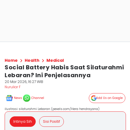
Home
Health
Medical
Social Battery Habis Saat Silaturahmi
Lebaran? Ini Penjelasannya
20 Mar 2026, 16:27 WIB
Nuruliar F
News
Channel
Add Us on Google
ilustrasi silaturahmi Lebaran (pexels.com/Hera hendrayana)
Intinya Sih
Sisi Positif