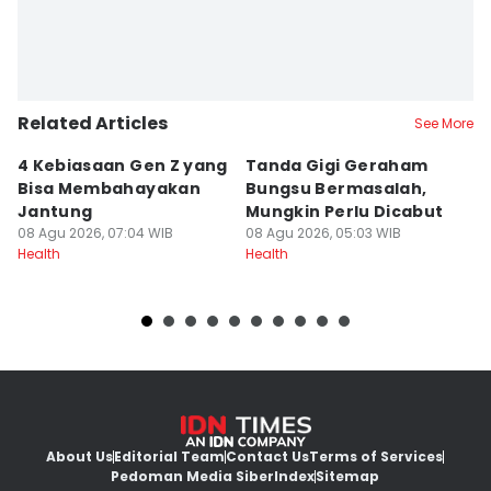
Related Articles
See More
4 Kebiasaan Gen Z yang
Tanda Gigi Geraham
P
Bisa Membahayakan
Bungsu Bermasalah,
K
Jantung
Mungkin Perlu Dicabut
M
08 Agu 2026, 07:04 WIB
08 Agu 2026, 05:03 WIB
07
Health
Health
He
About Us
Editorial Team
Contact Us
Terms of Services
Pedoman Media Siber
Index
Sitemap