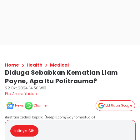
Home
Health
Medical
Diduga Sebabkan Kematian Liam
Payne, Apa Itu Politrauma?
22 Okt 2024, 14:50 WIB
Eka Amira Yasien
News
Channel
Add Us on Google
ilustrasi cedera kepala (freepik.com/wayhomestudio)
Intinya Sih