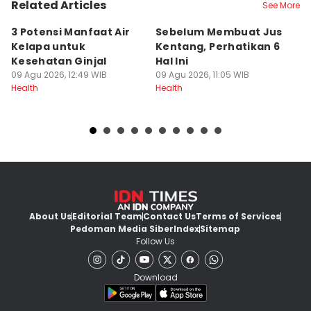
Related Articles
See More
3 Potensi Manfaat Air
Sebelum Membuat Jus
U
Kelapa untuk
Kentang, Perhatikan 6
Bi
Kesehatan Ginjal
Hal Ini
B
09 Agu 2026, 12:49 WIB
09 Agu 2026, 11:05 WIB
09
Health
Health
He
About Us
Editorial Team
Contact Us
Terms of Services
Pedoman Media Siber
Index
Sitemap
Follow Us
Download