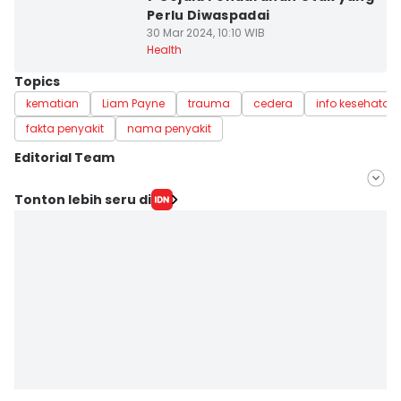
Perlu Diwaspadai
30 Mar 2024, 10:10 WIB
Health
Topics
kematian
Liam Payne
trauma
cedera
info kesehatan
fakta penyakit
nama penyakit
Editorial Team
Editor
Tonton lebih seru di
Nuruliar F
Editor
Eka Amira Yasien