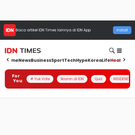
Baca artikel
IDN Times
lainnya di IDN App
Install
Home
News
Business
Sport
Tech
Hype
Korea
Life
Health
Aut
For
# Yuk Vote
Iklanin di IDN
Quiz
INSIDENESIA
You