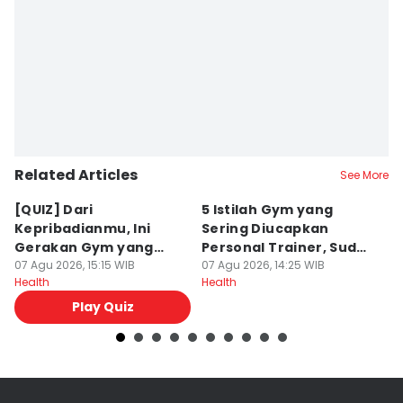
Related Articles
See More
[QUIZ] Dari
5 Istilah Gym yang
A
Kepribadianmu, Ini
Sering Diucapkan
Pe
Gerakan Gym yang
Personal Trainer, Sudah
P
Cocok Dicoba
07 Agu 2026, 15:15 WIB
Tahu?
07 Agu 2026, 14:25 WIB
07
Health
Health
He
Play Quiz