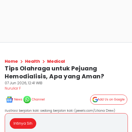
Home
Health
Medical
Tips Olahraga untuk Pejuang
Hemodialisis, Apa yang Aman?
07 Jun 2026, 12:41 WIB
Nuruliar F
News
Channel
Add Us on Google
ilustrasi berjalan kaki sedang berjalan kaki (pexels.com/Liliana Drew)
Intinya Sih