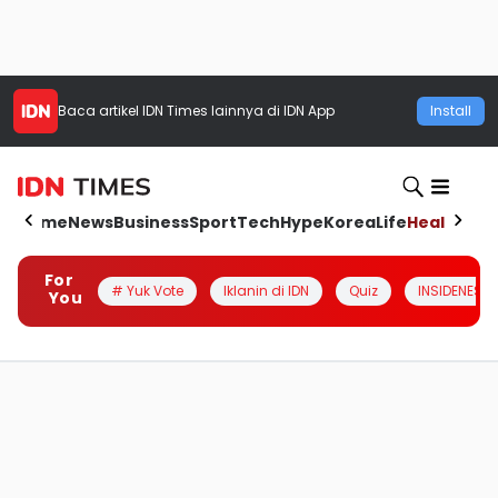
Baca artikel
IDN Times
lainnya di IDN App
Install
Home
News
Business
Sport
Tech
Hype
Korea
Life
Health
Aut
For
# Yuk Vote
Iklanin di IDN
Quiz
INSIDENESIA
You