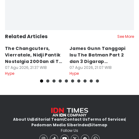
Related Articles
See More
The Changcuters,
James Gunn Tanggapi
Si
Vierratale, Nidji Pantik
Isu The Batman Part 2
P
Nostalgia 2000an di TSP
dan 3 Digarap
T
2026
07 Agu 2026, 21:37 WIB
Bersamaan
07 Agu 2026, 21:07 WIB
a
07
Hype
Hype
Hy
About Us
Editorial Team
Contact Us
Terms of Services
Pedoman Media Siber
Index
Sitemap
Follow Us