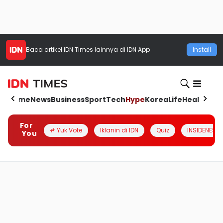
Baca artikel
IDN Times
lainnya di IDN App
Install
Home
News
Business
Sport
Tech
Hype
Korea
Life
Health
Aut
For
# Yuk Vote
Iklanin di IDN
Quiz
INSIDENESIA
You