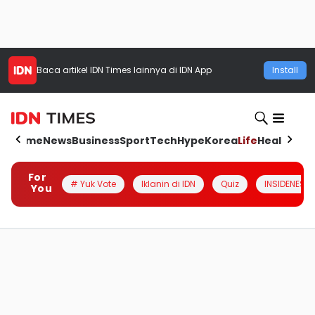
Baca artikel
IDN Times
lainnya di IDN App
Install
Home
News
Business
Sport
Tech
Hype
Korea
Life
Health
Aut
For
# Yuk Vote
Iklanin di IDN
Quiz
INSIDENESIA
You