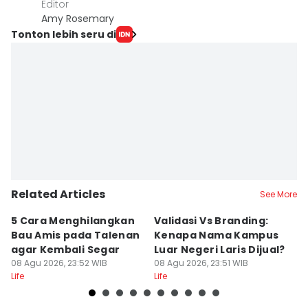
Editor
Amy Rosemary
Tonton lebih seru di
Related Articles
See More
5 Cara Menghilangkan
Validasi Vs Branding:
6
Bau Amis pada Talenan
Kenapa Nama Kampus
F
agar Kembali Segar
Luar Negeri Laris Dijual?
T
08 Agu 2026, 23:52 WIB
08 Agu 2026, 23:51 WIB
M
08
Life
Life
Lif