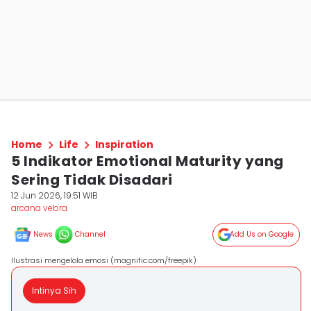
Home
Life
Inspiration
5 Indikator Emotional Maturity yang
Sering Tidak Disadari
12 Jun 2026, 19:51 WIB
arcana vebra
News
Channel
Add Us on Google
Ilustrasi mengelola emosi (magnific.com/freepik)
Intinya Sih