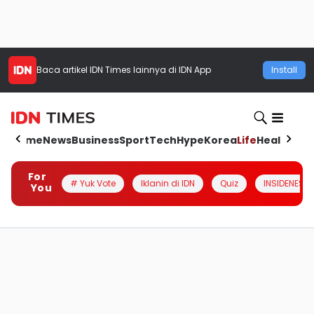
Baca artikel
IDN Times
lainnya di IDN App
Install
Home
News
Business
Sport
Tech
Hype
Korea
Life
Health
Aut
For
# Yuk Vote
Iklanin di IDN
Quiz
INSIDENESIA
You