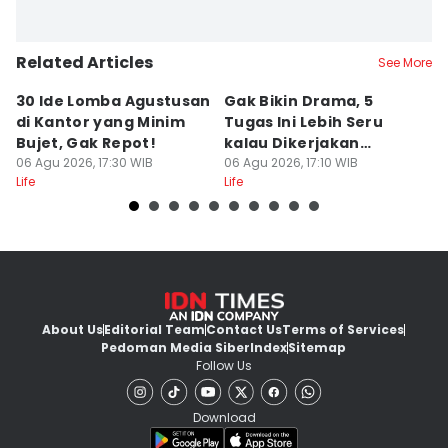
Related Articles
See More
30 Ide Lomba Agustusan
Gak Bikin Drama, 5
M
di Kantor yang Minim
Tugas Ini Lebih Seru
R
Bujet, Gak Repot!
kalau Dikerjakan
C
06 Agu 2026, 17:30 WIB
Bersama
06 Agu 2026, 17:10 WIB
06
Life
Life
Lif
About Us
Editorial Team
Contact Us
Terms of Services
Pedoman Media Siber
Index
Sitemap
Follow Us
Download