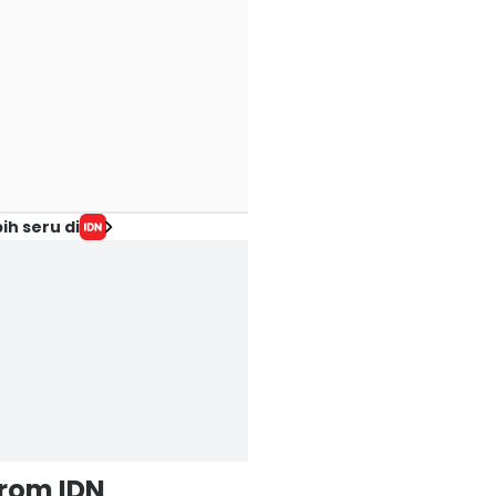
ih seru di
from IDN