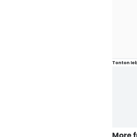
Tonton leb
More 