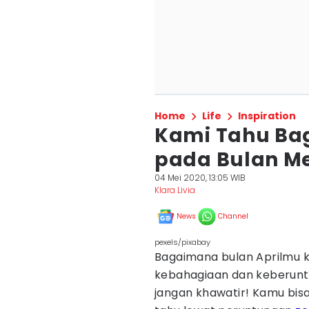
Home
Life
Inspiration
Kami Tahu B
pada Bulan Mei
04 Mei 2020, 13:05 WIB
Klara Livia
News
Channel
pexels/pixabay
Bagaimana bulan Aprilmu 
kebahagiaan dan keberunt
jangan khawatir! Kamu bisa