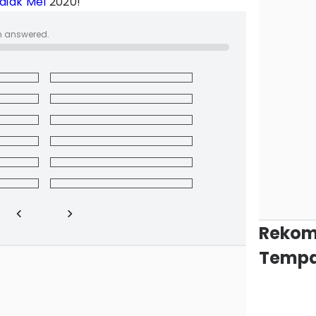
diak
Mei
2020!
n answered.
Rekom
Tempa