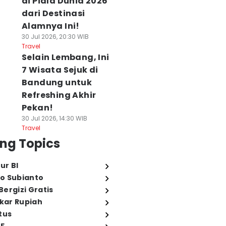
di Piala Dunia 2026
dari Destinasi
Alamnya Ini!
30 Jul 2026, 20:30 WIB
Travel
Selain Lembang, Ini
7 Wisata Sejuk di
Bandung untuk
Refreshing Akhir
Pekan!
Etika Jual-Beli
Inspirasi Outfit
5 Tanaman yang
30 Jul 2026, 14:30 WIB
uku Preloved di
Lari Hijab ala Nikita
Sebaiknya Tidak
Travel
hreads Supaya
Willy, Stylish tapi
Ditanam Dekat
ng Topics
ama-Sama Enak
Sopan
Rumah, Merusak
 Agu 2026, 08:08 WIB
07 Agu 2026, 08:06 WIB
Bangunan
ur BI
e
Life
07 Agu 2026, 08:00 WI
o Subianto
Life
ergizi Gratis
ukar Rupiah
tus