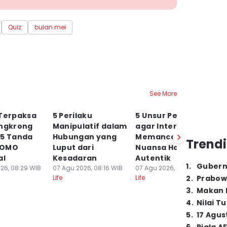
Quiz
bulan mei
See More
 Terpaksa
5 Perilaku
5 Unsur Penting
5 
ongkrong
Manipulatif dalam
agar Interior
B
 5 Tanda
Hubungan yang
Memancarkan
T
Trendi
FOMO
Luput dari
Nuansa Hangat
S
al
Kesadaran
Autentik
07
1
.
Gubern
Lif
26, 08:29 WIB
07 Agu 2026, 08:16 WIB
07 Agu 2026, 08:12 WIB
Life
Life
2
.
Prabow
3
.
Makan B
4
.
Nilai T
5
.
17 Agus