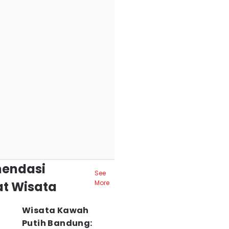
endasi
See
t Wisata
More
Wisata Kawah
Putih Bandung: