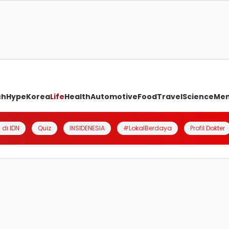
ch
Hype
Korea
Life
Health
Automotive
Food
Travel
Science
Me
 di IDN
Quiz
INSIDENESIA
#LokalBerdaya
Profil Dokter