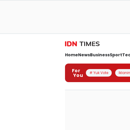
Home
News
Business
Sport
Te
For
# Yuk Vote
Iklanin
You