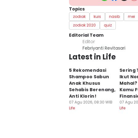
Topics
zodiak
kuis
nasib
mei
zodiak 2020
quiz
Editorial Team
Editor
Febriyanti Revitasari
Latest in Life
5 Rekomendasi
Sering
Shampoo Sabun
Ikut N
Anak Khusus
Mahal?
Sehabis Berenang,
Kamu 
Anti Klorin!
Finansi
07 Agu 2026, 08:30 WIB
07 Agu 20
Life
Life