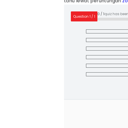
tahu lewat peruntungan
zo
0
/
1
quiz has bee
Question
1
/
1