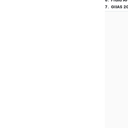
6
.
Piala A
7
.
GIIAS 2