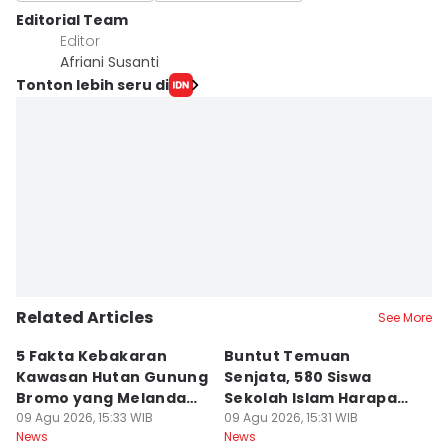
Editorial Team
Editor
Afriani Susanti
Tonton lebih seru di
Related Articles
See More
5 Fakta Kebakaran
Buntut Temuan
T
Kawasan Hutan Gunung
Senjata, 580 Siswa
M
Bromo yang Melanda
Sekolah Islam Harapan
K
Sepekan Ini
09 Agu 2026, 15:33 WIB
Ibu Belajar Jarak Jauh
09 Agu 2026, 15:31 WIB
W
09
News
News
Ne