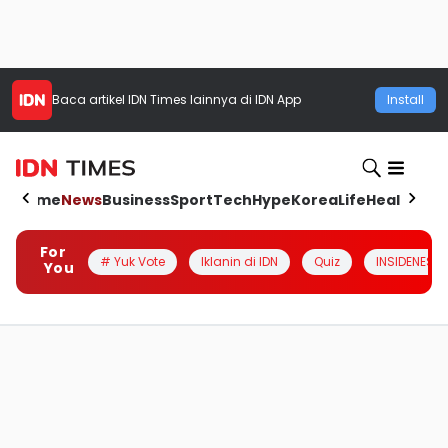
Baca artikel
IDN Times
lainnya di IDN App
Install
Home
News
Business
Sport
Tech
Hype
Korea
Life
Health
Aut
For
# Yuk Vote
Iklanin di IDN
Quiz
INSIDENESIA
You