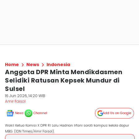
Home
News
Indonesia
Anggota DPR Minta Mendikdasmen
Selidiki Ratusan Kepsek Mundur di
Sulsel
16 Jun 2026, 14:20 WIB
Amir Faisol
News
Channel
Add Us on Google
Wakil Ketua Komisi X DPR RI Lalu Hadrian Irfani soroti kampus kelola dapur
MBG. (IDN Times/Amir Faisol).