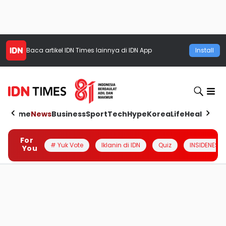
Baca artikel
IDN Times
lainnya di IDN App
Install
Home
News
Business
Sport
Tech
Hype
Korea
Life
Health
Aut
For
# Yuk Vote
Iklanin di IDN
Quiz
INSIDENESIA
You