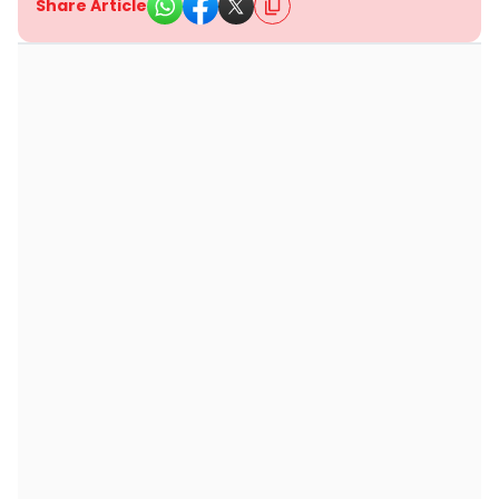
Share Article