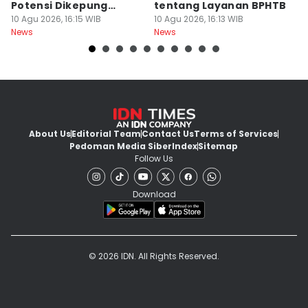
Potensi Dikepung
tentang Layanan BPHTB
W
Gelombang Ekstrem
10 Agu 2026, 16:15 WIB
10 Agu 2026, 16:13 WIB
10
News
News
Ne
About Us
Editorial Team
Contact Us
Terms of Services
Pedoman Media Siber
Index
Sitemap
Follow Us
Download
© 2026 IDN. All Rights Reserved.