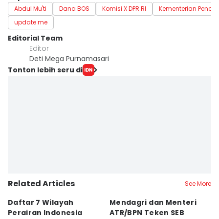
Abdul Mu'ti
Dana BOS
Komisi X DPR RI
Kementerian Pendi
update me
Editorial Team
Editor
Deti Mega Purnamasari
Tonton lebih seru di
Related Articles
See More
Daftar 7 Wilayah
Mendagri dan Menteri
T
Perairan Indonesia
ATR/BPN Teken SEB
Ch