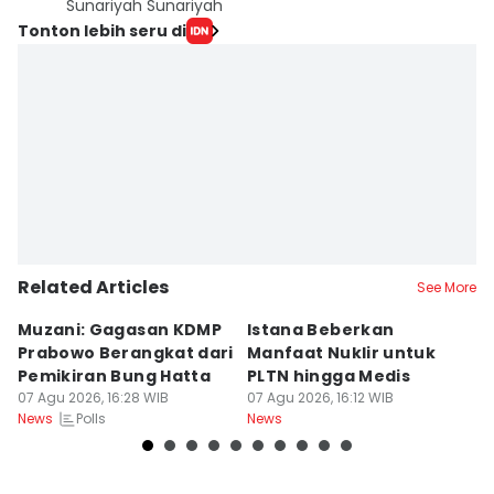
Sunariyah Sunariyah
Tonton lebih seru di
Related Articles
See More
Muzani: Gagasan KDMP
Istana Beberkan
P
Prabowo Berangkat dari
Manfaat Nuklir untuk
M
Pemikiran Bung Hatta
PLTN hingga Medis
K
07 Agu 2026, 16:28 WIB
07 Agu 2026, 16:12 WIB
B
07
Polls
News
News
Ne