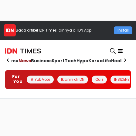
Baca artikel
IDN Times
lainnya di IDN App
Install
Home
News
Business
Sport
Tech
Hype
Korea
Life
Health
Aut
For
# Yuk Vote
Iklanin di IDN
Quiz
INSIDENESIA
You