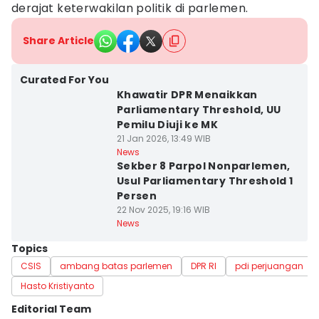
derajat keterwakilan politik di parlemen.
Share Article
Curated For You
Khawatir DPR Menaikkan
Parliamentary Threshold, UU
Pemilu Diuji ke MK
21 Jan 2026, 13:49 WIB
News
Sekber 8 Parpol Nonparlemen,
Usul Parliamentary Threshold 1
Persen
22 Nov 2025, 19:16 WIB
News
Topics
CSIS
ambang batas parlemen
DPR RI
pdi perjuangan
Hasto Kristiyanto
Editorial Team