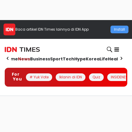
Baca artikel
IDN Times
lainnya di IDN App
Install
Home
News
Business
Sport
Tech
Hype
Korea
Life
Health
Aut
For
# Yuk Vote
Iklanin di IDN
Quiz
INSIDENESIA
You