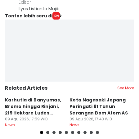
Editor
Ilyas Listianto Mujib
Tonton lebih seru di
Related Articles
See More
Karhutla di Banyumas,
Kota Nagasaki Jepang
J
Bromo hingga Rinjani,
Peringati 81 Tahun
Ja
219 Hektare Ludes
Serangan Bom Atom AS
B
Terbakar
09 Agu 2026, 17:59 WIB
09 Agu 2026, 17:43 WIB
K
09
News
News
Ne