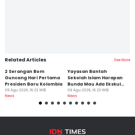
Related Articles
See More
2 Serangan Bom
Yayasan Bantah
E
Guncang Hari Pertama
Sekolah Islam Harapan
S
Presiden Baru Kolombia
Bunda Mau Ada Ekskul
S
09 Agu 2026, 16:23 WIB
Menembak
09 Agu 2026, 16:23 WIB
S
09
News
News
Ne