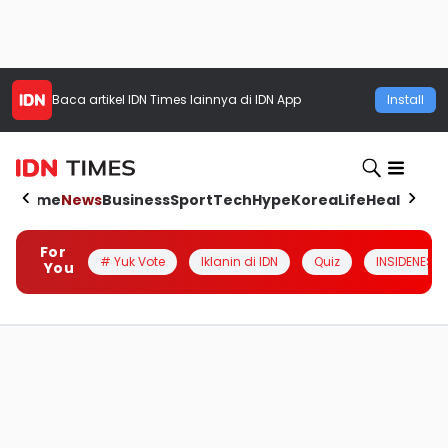
Baca artikel
IDN Times
lainnya di IDN App
Install
Home
News
Business
Sport
Tech
Hype
Korea
Life
Health
Aut
For
# Yuk Vote
Iklanin di IDN
Quiz
INSIDENESIA
You