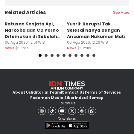
Related Articles
See More
Ratusan Senjata Api,
Yusril: Korupsi Tak
R
Narkoba dan CD Porno
Selesai hanya dengan
P
Ditemukan di Sekolah
Ancaman Hukuman Mati
d
Jaksel
06 Agu 2026, 12:51 WIB
06 Agu 2026, 12:26 WIB
B
06
Polls
Polls
News
News
Ne
About Us
Editorial Team
Contact Us
Terms of Services
Pedoman Media Siber
Index
Sitemap
Follow Us
Download