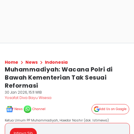
Home
News
Indonesia
Muhammadiyah: Wacana Polri di
Bawah Kementerian Tak Sesuai
Reformasi
30 Jan 2026, 15:11 WIB
Yosafat Diva Bayu Wisesa
News
Channel
Add Us on Google
Ketua Umum PP Muhammadiyah, Haedar Nashir (dok. Istimewa)
Intinya Sih