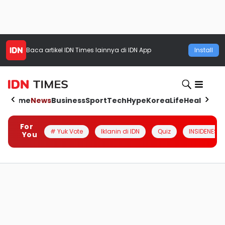
Baca artikel
IDN Times
lainnya di IDN App
Install
Home
News
Business
Sport
Tech
Hype
Korea
Life
Health
Aut
For
# Yuk Vote
Iklanin di IDN
Quiz
INSIDENESIA
You