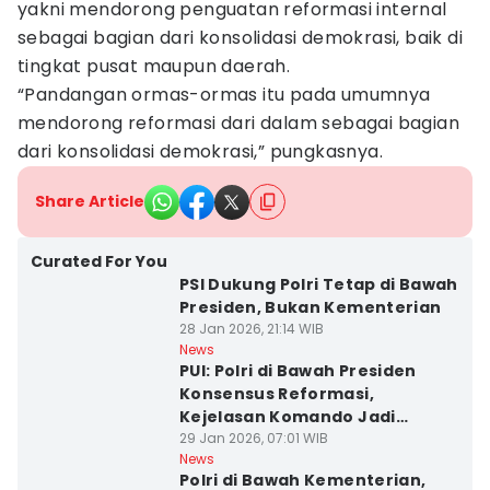
yakni mendorong penguatan reformasi internal
sebagai bagian dari konsolidasi demokrasi, baik di
tingkat pusat maupun daerah.
“Pandangan ormas-ormas itu pada umumnya
mendorong reformasi dari dalam sebagai bagian
dari konsolidasi demokrasi,” pungkasnya.
Share Article
Curated For You
PSI Dukung Polri Tetap di Bawah
Presiden, Bukan Kementerian
28 Jan 2026, 21:14 WIB
News
PUI: Polri di Bawah Presiden
Konsensus Reformasi,
Kejelasan Komando Jadi
Penentu
29 Jan 2026, 07:01 WIB
News
Polri di Bawah Kementerian,