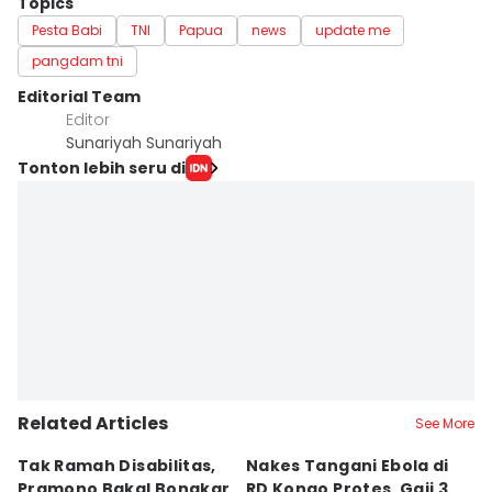
Topics
Pesta Babi
TNI
Papua
news
update me
pangdam tni
Editorial Team
Editor
Sunariyah Sunariyah
Tonton lebih seru di
Related Articles
See More
Tak Ramah Disabilitas,
Nakes Tangani Ebola di
Ko
Pramono Bakal Bongkar
RD Kongo Protes, Gaji 3
P