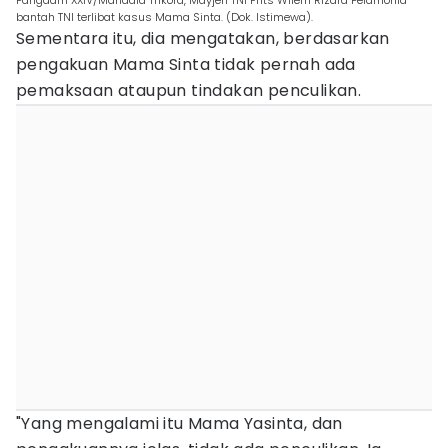
Pangdam XXIV/Mandala Trikora, Mayjen TNI Frits Wilem Rizard Pelamonia
bantah TNI terlibat kasus Mama Sinta. (Dok. Istimewa).
Sementara itu, dia mengatakan, berdasarkan
pengakuan Mama Sinta tidak pernah ada
pemaksaan ataupun tindakan penculikan.
"Yang mengalami itu Mama Yasinta, dan