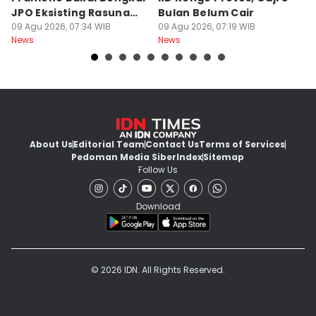
JPO Eksisting Rasuna
Bulan Belum Cair
L
Said
09 Agu 2026, 07:34 WIB
09 Agu 2026, 07:19 WIB
09
News
News
Ne
About Us
Editorial Team
Contact Us
Terms of Services
Pedoman Media Siber
Index
Sitemap
Follow Us
Download
© 2026 IDN. All Rights Reserved.