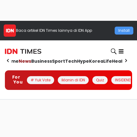
Baca artikel
IDN Times
lainnya di IDN App
Install
Home
News
Business
Sport
Tech
Hype
Korea
Life
Health
Aut
For
# Yuk Vote
Iklanin di IDN
Quiz
INSIDENESIA
You