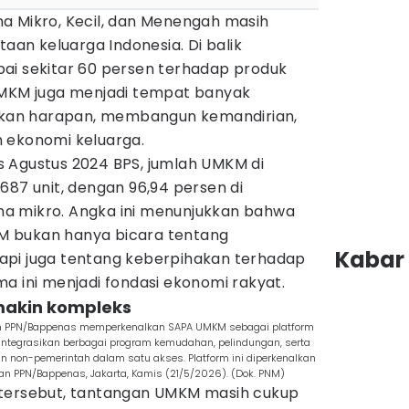
ha Mikro, Kecil, dan Menengah masih
taan keluarga Indonesia. Di balik
ai sekitar 60 persen terhadap produk
UMKM juga menjadi tempat banyak
an harapan, membangun kemandirian,
 ekonomi keluarga.
 Agustus 2024 BPS, jumlah UMKM di
687 unit, dengan 96,94 persen di
a mikro. Angka ini menunjukkan bahwa
 bukan hanya bicara tentang
Kabar 
api juga tentang keberpihakan terhadap
a ini menjadi fondasi ekonomi rakyat.
makin kompleks
n PPN/Bappenas memperkenalkan SAPA UMKM sebagai platform
ntegrasikan berbagai program kemudahan, pelindungan, serta
non-pemerintah dalam satu akses. Platform ini diperkenalkan
ian PPN/Bappenas, Jakarta, Kamis (21/5/2026). (Dok. PNM)
 tersebut, tantangan UMKM masih cukup