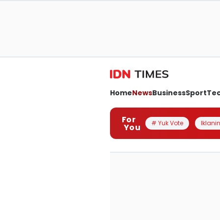
Home
News
Business
Sport
Te
For
# Yuk Vote
Iklanin
You