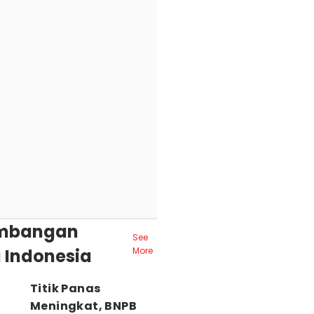
mbangan
See
 Indonesia
More
Titik Panas
Meningkat, BNPB