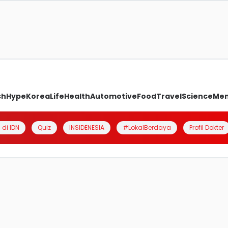
ch
Hype
Korea
Life
Health
Automotive
Food
Travel
Science
Me
 di IDN
Quiz
INSIDENESIA
#LokalBerdaya
Profil Dokter