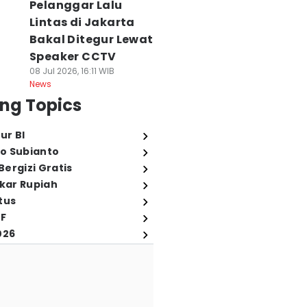
Pelanggar Lalu
Lintas di Jakarta
Bakal Ditegur Lewat
Speaker CCTV
08 Jul 2026, 16:11 WIB
News
ng Topics
ur BI
o Subianto
ergizi Gratis
ukar Rupiah
tus
FF
026