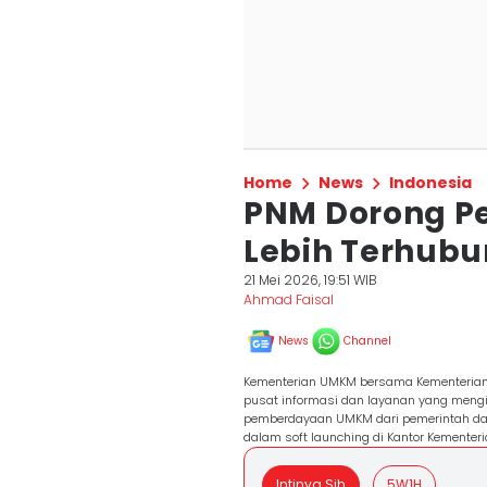
Home
News
Indonesia
PNM Dorong Pe
Lebih Terhub
21 Mei 2026, 19:51 WIB
Ahmad Faisal
News
Channel
Kementerian UMKM bersama Kementeria
pusat informasi dan layanan yang mengi
pemberdayaan UMKM dari pemerintah dan 
dalam soft launching di Kantor Kementer
Intinya Sih
5W1H