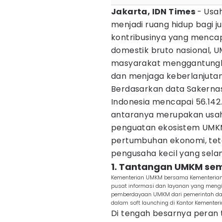
Jakarta, IDN Times
- Usa
menjadi ruang hidup bagi ju
kontribusinya yang mencap
domestik bruto nasional, 
masyarakat menggantungk
dan menjaga keberlanjutan
Berdasarkan data Sakernas
Indonesia mencapai 56.142.
antaranya merupakan usah
penguatan ekosistem UMKM
pertumbuhan ekonomi, tet
pengusaha kecil yang selam
1. Tantangan UMKM se
Kementerian UMKM bersama Kementeria
pusat informasi dan layanan yang mengi
pemberdayaan UMKM dari pemerintah dan 
dalam soft launching di Kantor Kementer
Di tengah besarnya peran