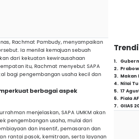
enas, Rachmat Pambudy, menyampaikan
Trendi
tersebut. Ia menilai kemajuan sebuah
skan dari kekuatan kewirausahaan
1
.
Gubern
sempatan itu, Rachmat menyebut SAPA
2
.
Prabow
ital bagi pengembangan usaha kecil dan
3
.
Makan B
4
.
Nilai T
emperkuat berbagai aspek
5
.
17 Agus
6
.
Piala A
7
.
GIIAS 2
rrahman menjelaskan, SAPA UMKM akan
k pengembangan usaha, mulai dari
embiayaan dan insentif, pemasaran dan
an rantai pasok, kemitraan, serta layanan