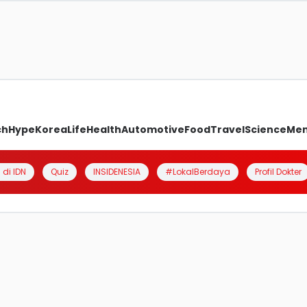
ch
Hype
Korea
Life
Health
Automotive
Food
Travel
Science
Me
 di IDN
Quiz
INSIDENESIA
#LokalBerdaya
Profil Dokter