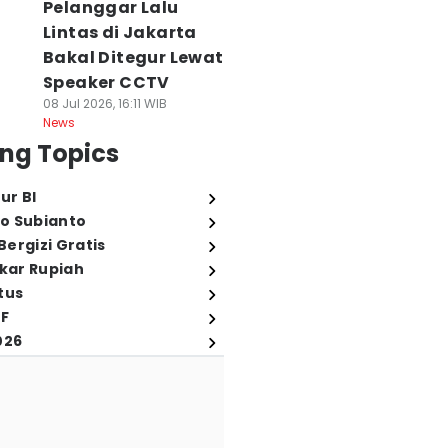
Pelanggar Lalu
Lintas di Jakarta
Bakal Ditegur Lewat
Speaker CCTV
08 Jul 2026, 16:11 WIB
News
ng Topics
ur BI
o Subianto
ergizi Gratis
ukar Rupiah
tus
FF
026