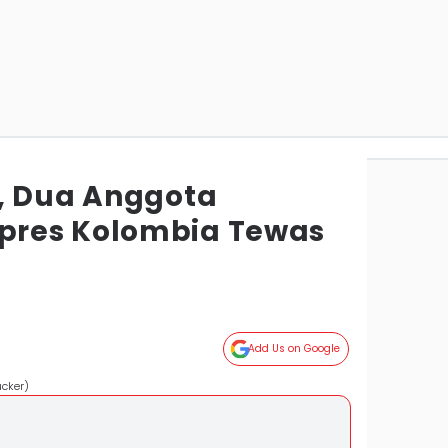
, Dua Anggota
res Kolombia Tewas
Add Us on Google
ucker)