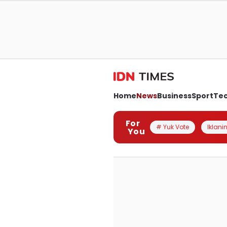
Home
News
Business
Sport
Te
For
# Yuk Vote
Iklanin
You