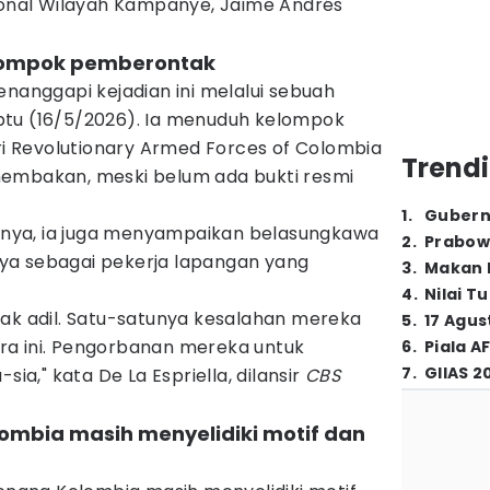
sional Wilayah Kampanye, Jaime Andrés
lompok pemberontak
enanggapi kejadian ini melalui sebuah
btu (16/5/2026). Ia menuduh kelompok
 Revolutionary Armed Forces of Colombia
Trendi
nembakan, meski belum ada bukti resmi
1
.
Gubern
adinya, ia juga menyampaikan belasungkawa
2
.
Prabow
ya sebagai pekerja lapangan yang
3
.
Makan B
4
.
Nilai T
dak adil. Satu-satunya kesalahan mereka
5
.
17 Agus
ra ini. Pengorbanan mereka untuk
6
.
Piala A
7
.
GIIAS 2
sia," kata De La Espriella, dilansir
CBS
ombia masih menyelidiki motif dan