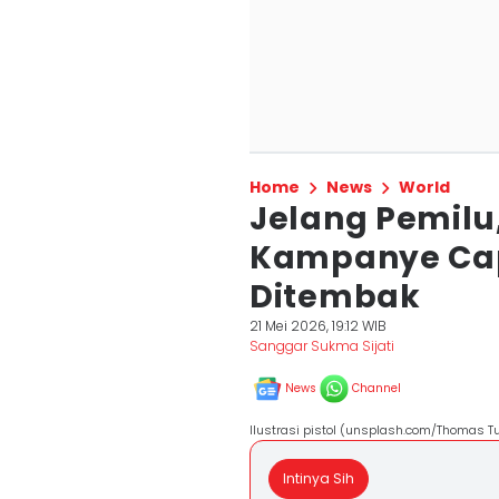
Home
News
World
Jelang Pemilu
Kampanye Cap
Ditembak
21 Mei 2026, 19:12 WIB
Sanggar Sukma Sijati
News
Channel
Ilustrasi pistol (unsplash.com/Thomas T
Intinya Sih