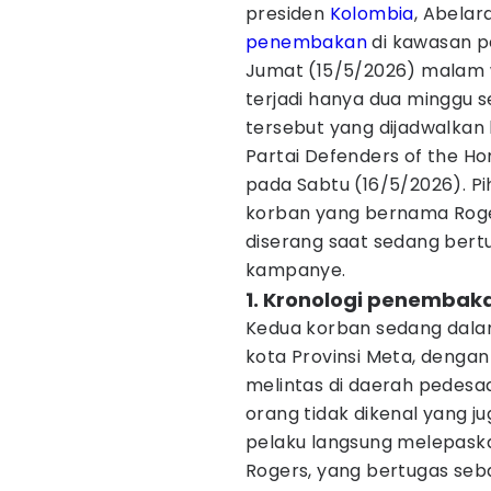
presiden
Kolombia
, Abelar
penembakan
di kawasan p
Jumat (15/5/2026) malam w
terjadi hanya dua minggu 
tersebut yang dijadwalkan 
Partai Defenders of the H
pada Sabtu (16/5/2026). P
korban yang bernama Roge
diserang saat sedang ber
kampanye.
1. Kronologi penembaka
Kedua korban sedang dalam 
kota Provinsi Meta, denga
melintas di daerah pedesa
orang tidak dikenal yang 
pelaku langsung melepask
Rogers, yang bertugas seba