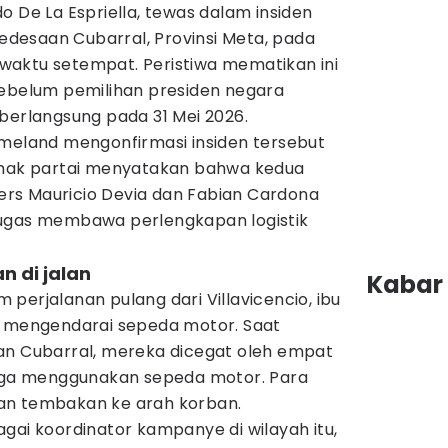
do De La Espriella, tewas dalam insiden
edesaan Cubarral, Provinsi Meta, pada
aktu setempat. Peristiwa mematikan ini
sebelum pemilihan presiden negara
berlangsung pada 31 Mei 2026.
omeland mengonfirmasi insiden tersebut
ihak partai menyatakan bahwa kedua
rs Mauricio Devia dan Fabian Cardona
tugas membawa perlengkapan logistik
n di jalan
Kabar 
perjalanan pulang dari Villavicencio, ibu
n mengendarai sepeda motor. Saat
an Cubarral, mereka dicegat oleh empat
juga menggunakan sepeda motor. Para
an tembakan ke arah korban.
gai koordinator kampanye di wilayah itu,