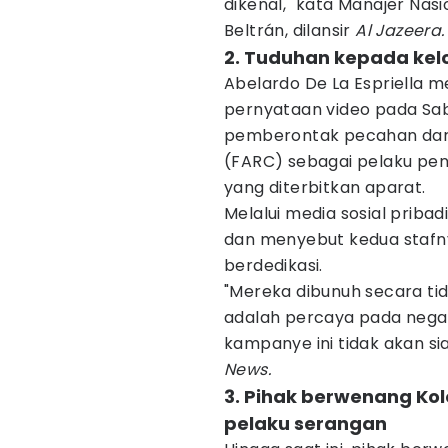
dikenal," kata Manajer Na
Beltrán, dilansir
Al Jazeera.
2. Tuduhan kepada ke
Abelardo De La Espriella m
pernyataan video pada Sa
pemberontak pecahan dari
(FARC) sebagai pelaku pe
yang diterbitkan aparat.
Melalui media sosial prib
dan menyebut kedua stafn
berdedikasi.
"Mereka dibunuh secara ti
adalah percaya pada nega
kampanye ini tidak akan sia-
News.
3. Pihak berwenang Kol
pelaku serangan