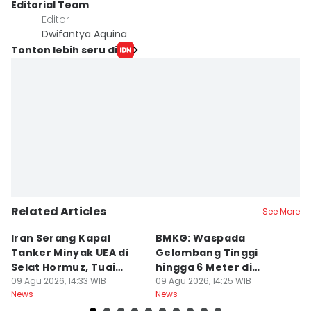
Editorial Team
Editor
Dwifantya Aquina
Tonton lebih seru di
Related Articles
See More
Iran Serang Kapal
BMKG: Waspada
K
Tanker Minyak UEA di
Gelombang Tinggi
P
Selat Hormuz, Tuai
hingga 6 Meter di
M
Kecaman
09 Agu 2026, 14:33 WIB
Beberapa Perairan RI
09 Agu 2026, 14:25 WIB
T
09
News
News
Ne