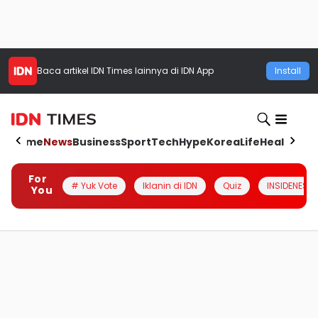
Baca artikel
IDN Times
lainnya di IDN App
Install
Home
News
Business
Sport
Tech
Hype
Korea
Life
Health
Aut
For
# Yuk Vote
Iklanin di IDN
Quiz
INSIDENESIA
You