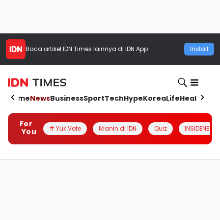
Baca artikel
IDN Times
lainnya di IDN App
Install
Home
News
Business
Sport
Tech
Hype
Korea
Life
Health
Aut
For
# Yuk Vote
Iklanin di IDN
Quiz
INSIDENESIA
You