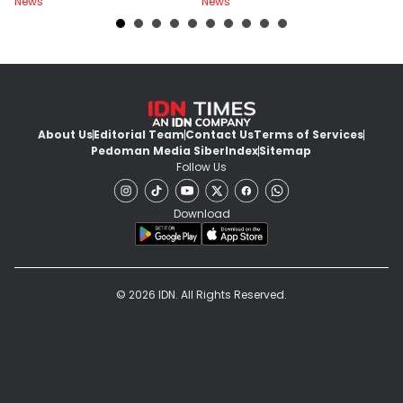
News
News
Ne
About Us
Editorial Team
Contact Us
Terms of Services
Pedoman Media Siber
Index
Sitemap
Follow Us
Download
© 2026 IDN. All Rights Reserved.