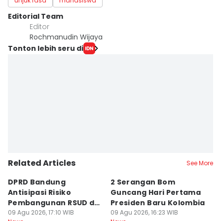
unjuk rasa
mahasiswa
Editorial Team
Editor
Rochmanudin Wijaya
Tonton lebih seru di
Related Articles
See More
DPRD Bandung
2 Serangan Bom
Y
Antisipasi Risiko
Guncang Hari Pertama
S
Pembangunan RSUD dan
Presiden Baru Kolombia
B
Gedung Inspektorat
09 Agu 2026, 17:10 WIB
09 Agu 2026, 16:23 WIB
M
09