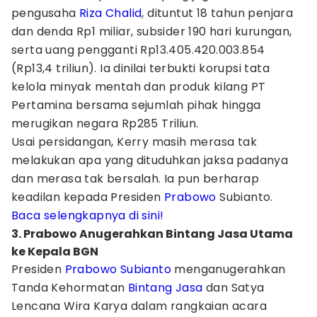
pengusaha
Riza Chalid
, dituntut 18 tahun penjara
dan denda Rp1 miliar, subsider 190 hari kurungan,
serta uang pengganti Rp13.405.420.003.854
(Rp13,4 triliun). Ia dinilai terbukti korupsi tata
kelola minyak mentah dan produk kilang PT
Pertamina bersama sejumlah pihak hingga
merugikan negara Rp285 Triliun.
Usai persidangan, Kerry masih merasa tak
melakukan apa yang dituduhkan jaksa padanya
dan merasa tak bersalah. Ia pun berharap
keadilan kepada Presiden
Prabowo
Subianto.
Baca selengkapnya di sini!
3. Prabowo Anugerahkan Bintang Jasa Utama
ke Kepala BGN
Presiden
Prabowo Subianto
menganugerahkan
Tanda Kehormatan
Bintang Jasa
dan Satya
Lencana Wira Karya dalam rangkaian acara