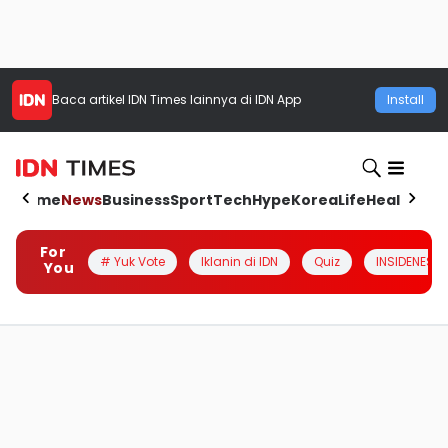
Baca artikel
IDN Times
lainnya di IDN App
Install
Home
News
Business
Sport
Tech
Hype
Korea
Life
Health
Aut
For
# Yuk Vote
Iklanin di IDN
Quiz
INSIDENESIA
You