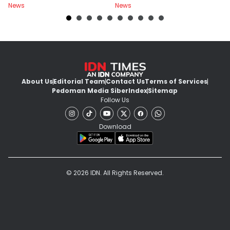
News
News
Ne
About Us
Editorial Team
Contact Us
Terms of Services
Pedoman Media Siber
Index
Sitemap
Follow Us
Download
© 2026 IDN. All Rights Reserved.