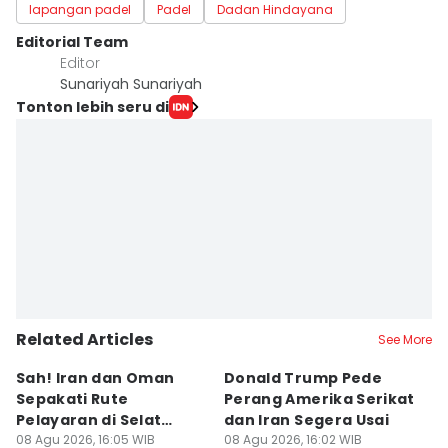
lapangan padel
Padel
Dadan Hindayana
Editorial Team
Editor
Sunariyah Sunariyah
Tonton lebih seru di
Related Articles
See More
Sah! Iran dan Oman
Donald Trump Pede
Ta
Sepakati Rute
Perang Amerika Serikat
P
Pelayaran di Selat
dan Iran Segera Usai
T
Hormuz
08 Agu 2026, 16:05 WIB
08 Agu 2026, 16:02 WIB
Ke
08