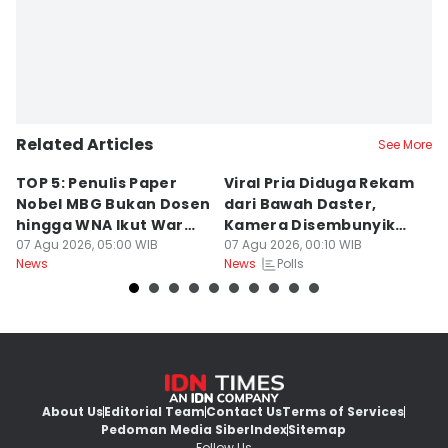
Related Articles
See More
TOP 5: Penulis Paper
Viral Pria Diduga Rekam
T
Nobel MBG Bukan Dosen
dari Bawah Daster,
S
hingga WNA Ikut War
Kamera Disembunyikan
G
Tiket HUT RI
07 Agu 2026, 05:00 WIB
di Sandal
07 Agu 2026, 00:10 WIB
06
Polls
News
News
Ne
About Us
Editorial Team
Contact Us
Terms of Services
Pedoman Media Siber
Index
Sitemap
Follow Us