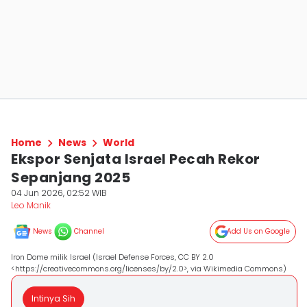
Home
News
World
Ekspor Senjata Israel Pecah Rekor
Sepanjang 2025
04 Jun 2026, 02:52 WIB
Leo Manik
News
Channel
Add Us on Google
Iron Dome milik Israel (Israel Defense Forces, CC BY 2.0
<https://creativecommons.org/licenses/by/2.0>, via Wikimedia Commons)
Intinya Sih