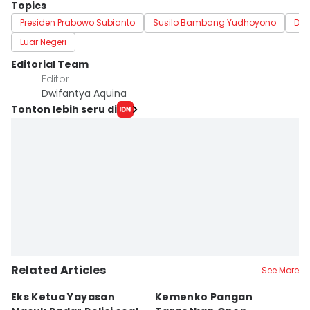
Topics
Presiden Prabowo Subianto
Susilo Bambang Yudhoyono
Dino
Luar Negeri
Editorial Team
Editor
Dwifantya Aquina
Tonton lebih seru di
Related Articles
See More
Eks Ketua Yayasan
Kemenko Pangan
T