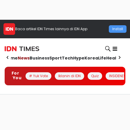
Baca artikel
IDN Times
lainnya di IDN App
Install
Home
News
Business
Sport
Tech
Hype
Korea
Life
Health
Aut
For
# Yuk Vote
Iklanin di IDN
Quiz
INSIDENESIA
You