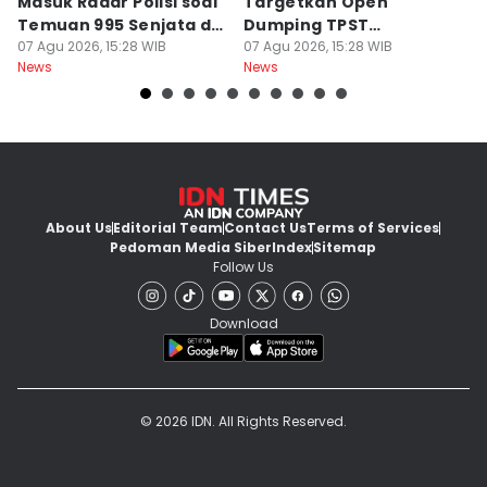
Masuk Radar Polisi soal
Targetkan Open
I
Temuan 995 Senjata di
Dumping TPST
N
Sekolah
07 Agu 2026, 15:28 WIB
Bantargebang Berakhir
07 Agu 2026, 15:28 WIB
07
News
News
Ne
2027
About Us
Editorial Team
Contact Us
Terms of Services
Pedoman Media Siber
Index
Sitemap
Follow Us
Download
© 2026 IDN. All Rights Reserved.