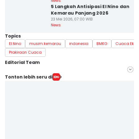
News
5 Langkah Antisipasi El Nino dan
Kemarau Panjang 2026
23 Mei 2026, 07:00 WIB
News
Topics
El Nino
musim kemarau
indonesia
BMKG
Cuaca Ekst
Prakiraan Cuaca
Editorial Team
Editor
Tonton lebih seru di
Sunariyah Sunariyah
Editor
Rochmanudin Wijaya