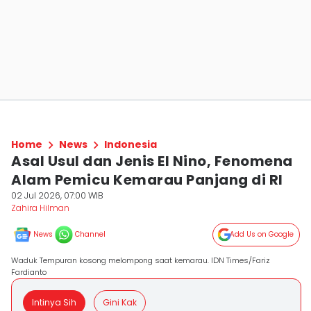
Home
News
Indonesia
Asal Usul dan Jenis El Nino, Fenomena
Alam Pemicu Kemarau Panjang di RI
02 Jul 2026, 07:00 WIB
Zahira Hilman
News
Channel
Add Us on Google
Waduk Tempuran kosong melompong saat kemarau. IDN Times/Fariz
Fardianto
Intinya Sih
Gini Kak