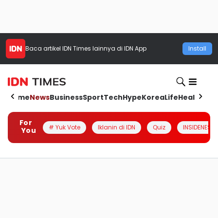
Baca artikel
IDN Times
lainnya di IDN App
Install
Home
News
Business
Sport
Tech
Hype
Korea
Life
Health
Aut
For
# Yuk Vote
Iklanin di IDN
Quiz
INSIDENESIA
You