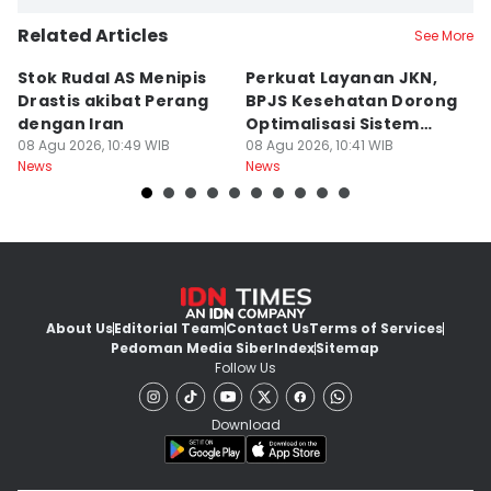
Related Articles
See More
Stok Rudal AS Menipis
Perkuat Layanan JKN,
K
Drastis akibat Perang
BPJS Kesehatan Dorong
B
dengan Iran
Optimalisasi Sistem
K
08 Agu 2026, 10:49 WIB
Rujukan
08 Agu 2026, 10:41 WIB
08
News
News
Ne
About Us
Editorial Team
Contact Us
Terms of Services
Pedoman Media Siber
Index
Sitemap
Follow Us
Download