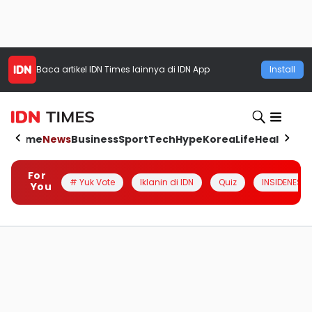
Baca artikel
IDN Times
lainnya di IDN App
Install
Home
News
Business
Sport
Tech
Hype
Korea
Life
Health
Aut
For
# Yuk Vote
Iklanin di IDN
Quiz
INSIDENESIA
You