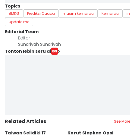
Topics
BMKG
Prediksi Cuaca
musim kemarau
Kemarau
indo
update me
Editorial Team
Editor
Sunariyah Sunariyah
Tonton lebih seru di
Related Articles
See More
Taiwan Selidiki 17
Korut Siapkan Opsi
U