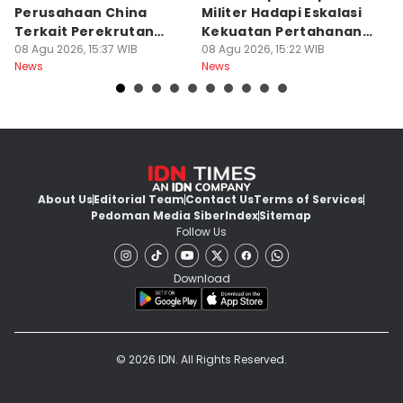
Perusahaan China
Militer Hadapi Eskalasi
F
Terkait Perekrutan
Kekuatan Pertahanan
T
Kerja Ilegal
08 Agu 2026, 15:37 WIB
Jepang
08 Agu 2026, 15:22 WIB
08
News
News
Ne
About Us
Editorial Team
Contact Us
Terms of Services
Pedoman Media Siber
Index
Sitemap
Follow Us
Download
© 2026 IDN. All Rights Reserved.