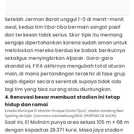
Setelah Jerman Barat unggul 1-0 di menit-menit
awal, kedua tim tiba-tiba bermain sangat pasif
dan terkesan tidak serius. Skor tipis itu memang
sengaja dipertahankan karena sudah aman untuk
meloloskan mereka berdua ke babak berikutnya
sekaligus menyingkirkan Aljazair. Gara-gara
skandal ini, FIFA akhirnya mengubah total aturan
main, di mana pertandingan terakhir di fase grup
wajib digelar secara serentak supaya tidak ada
lagi tim yang bisa curang atau diuntungkan.
4. Renovasi besar membuat stadion ini tetap
hidup dan ramai
Estadio Municipal El Molinón-Enrique Castro "Quini", stadion kandang Real
Sporting de Gijón. (commons.wikimedia.org/REAL SPORTING DE GIJON)
Saat ini, El Molinón punya area seluas 105 m × 68 m
dengan kapasitas 29.371 kursi. Masa jaya stadion