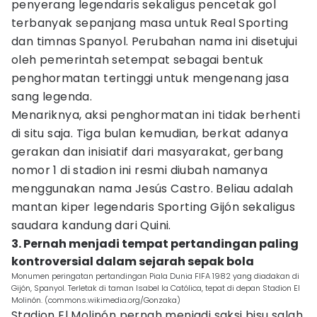
penyerang legendaris sekaligus pencetak gol
terbanyak sepanjang masa untuk Real Sporting
dan timnas Spanyol. Perubahan nama ini disetujui
oleh pemerintah setempat sebagai bentuk
penghormatan tertinggi untuk mengenang jasa
sang legenda.
Menariknya, aksi penghormatan ini tidak berhenti
di situ saja. Tiga bulan kemudian, berkat adanya
gerakan dan inisiatif dari masyarakat, gerbang
nomor 1 di stadion ini resmi diubah namanya
menggunakan nama Jesús Castro. Beliau adalah
mantan kiper legendaris Sporting Gijón sekaligus
saudara kandung dari Quini.
3. Pernah menjadi tempat pertandingan paling
kontroversial dalam sejarah sepak bola
Monumen peringatan pertandingan Piala Dunia FIFA 1982 yang diadakan di
Gijón, Spanyol. Terletak di taman Isabel la Católica, tepat di depan Stadion El
Molinón. (commons.wikimedia.org/Gonzaka)
Stadion El Molinón pernah menjadi saksi bisu salah