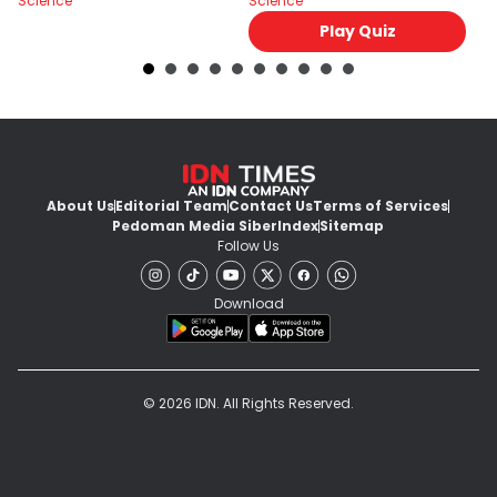
Science
Science
Sc
Play Quiz
About Us
Editorial Team
Contact Us
Terms of Services
Pedoman Media Siber
Index
Sitemap
Follow Us
Download
© 2026 IDN. All Rights Reserved.