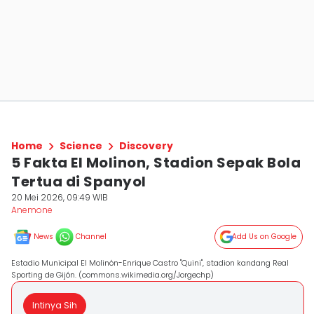
Home
Science
Discovery
5 Fakta El Molinon, Stadion Sepak Bola
Tertua di Spanyol
20 Mei 2026, 09:49 WIB
Anemone
News
Channel
Add Us on Google
Estadio Municipal El Molinón-Enrique Castro "Quini", stadion kandang Real
Sporting de Gijón. (commons.wikimedia.org/Jorgechp)
Intinya Sih