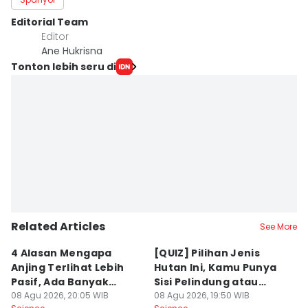
Editorial Team
Editor
Ane Hukrisna
Tonton lebih seru di
Related Articles
See More
4 Alasan Mengapa
[QUIZ] Pilihan Jenis
7 
Anjing Terlihat Lebih
Hutan Ini, Kamu Punya
p
Pasif, Ada Banyak
Sisi Pelindung atau
T
Faktor!
08 Agu 2026, 20:05 WIB
Penghancur?
08 Agu 2026, 19:50 WIB
N
08