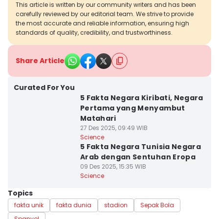
This article is written by our community writers and has been
carefully reviewed by our editorial team. We strive to provide
the most accurate and reliable information, ensuring high
standards of quality, credibility, and trustworthiness.
Share Article
Curated For You
5 Fakta Negara Kiribati, Negara
Pertama yang Menyambut
Matahari
27 Des 2025, 09:49 WIB
Science
5 Fakta Negara Tunisia Negara
Arab dengan Sentuhan Eropa
09 Des 2025, 15:35 WIB
Science
Topics
fakta unik
fakta dunia
stadion
Sepak Bola
Spanyol