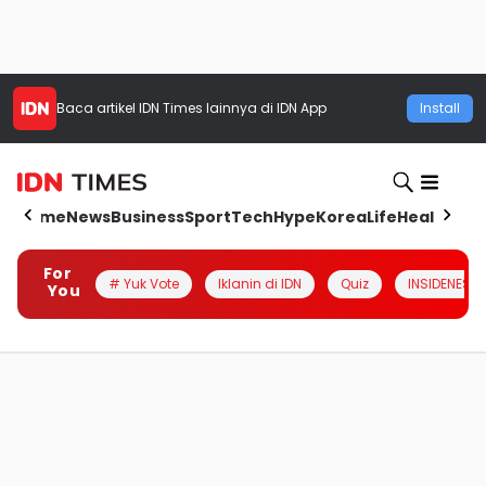
Baca artikel
IDN Times
lainnya di IDN App
Install
Home
News
Business
Sport
Tech
Hype
Korea
Life
Health
Aut
For
# Yuk Vote
Iklanin di IDN
Quiz
INSIDENESIA
You