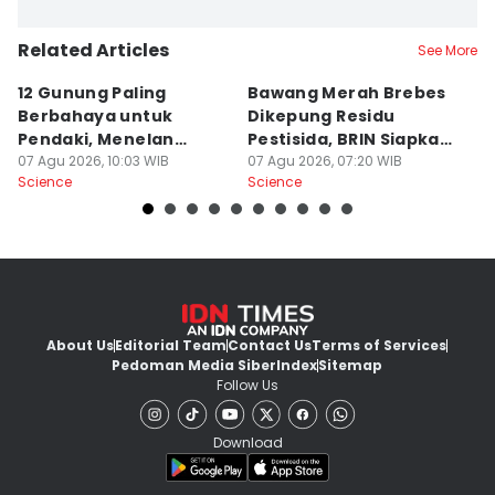
Related Articles
See More
12 Gunung Paling
Bawang Merah Brebes
D
Berbahaya untuk
Dikepung Residu
O
Pendaki, Menelan
Pestisida, BRIN Siapkan
M
Korban!
07 Agu 2026, 10:03 WIB
Solusi
07 Agu 2026, 07:20 WIB
07
Science
Science
Sc
About Us
Editorial Team
Contact Us
Terms of Services
Pedoman Media Siber
Index
Sitemap
Follow Us
Download