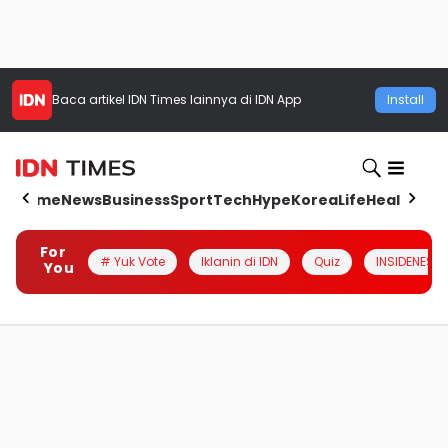
Baca artikel
IDN Times
lainnya di IDN App
Install
Home
News
Business
Sport
Tech
Hype
Korea
Life
Health
Aut
For
# Yuk Vote
Iklanin di IDN
Quiz
INSIDENESIA
You