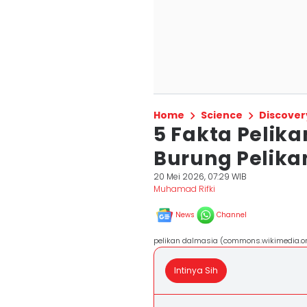
Home
Science
Discover
5 Fakta Pelika
Burung Pelika
20 Mei 2026, 07:29 WIB
Muhamad Rifki
News
Channel
pelikan dalmasia (commons.wikimedia.
Intinya Sih