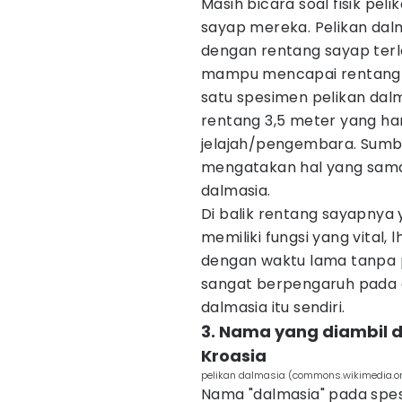
Masih bicara soal fisik pelik
sayap mereka. Pelikan dal
dengan rentang sayap terle
mampu mencapai rentang m
satu spesimen pelikan dal
rentang 3,5 meter yang h
jelajah/pengembara. Sumb
mengatakan hal yang sama
dalmasia.
Di balik rentang sayapnya 
memiliki fungsi yang vital,
dengan waktu lama tanpa p
sangat berpengaruh pada e
dalmasia itu sendiri.
3. Nama yang diambil da
Kroasia
pelikan dalmasia (commons.wikimedia.o
Nama "dalmasia" pada spesi