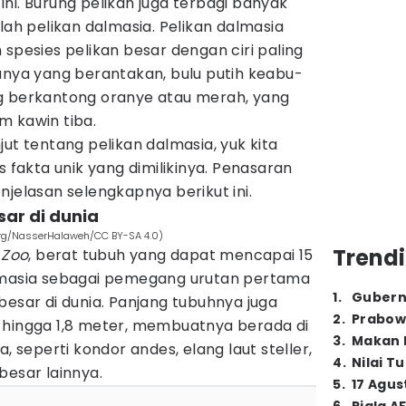
ni. Burung pelikan juga terbagi banyak
lah pelikan dalmasia. Pelikan dalmasia
 spesies pelikan besar dengan ciri paling
anya yang berantakan, bulu putih keabu-
g berkantong oranye atau merah, yang
m kawin tiba.
ut tentang pelikan dalmasia, yuk kita
akta unik yang dimilikinya. Penasaran
njelasan selengkapnya berikut ini.
sar di dunia
rg/NasserHalaweh/CC BY-SA 4.0)
Trendi
 Zoo
, berat tubuh yang dapat mencapai 15
almasia sebagai pemegang urutan pertama
1
.
Gubern
besar di dunia. Panjang tubuhnya juga
2
.
Prabow
 hingga 1,8 meter, membuatnya berada di
3
.
Makan B
a, seperti kondor andes, elang laut steller,
4
.
Nilai T
besar lainnya.
5
.
17 Agus