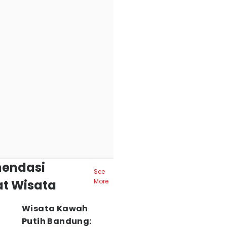
endasi
See
t Wisata
More
Wisata Kawah
Putih Bandung: