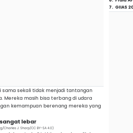
6
.
Piala A
7
.
GIIAS 2
i sama sekali tidak menjadi tantangan
ia. Mereka masih bisa terbang di udara
engan kemampuan berenang mereka yang
 sangat lebar
g/Charles J. Sharp/CC BY-SA 4.0)