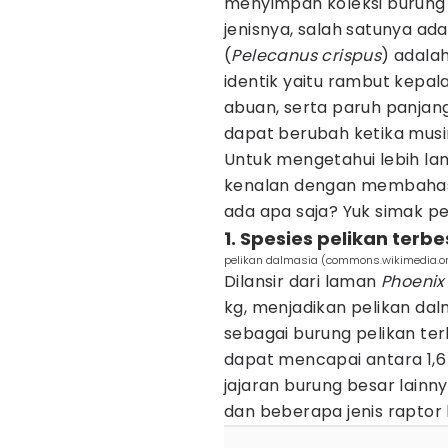
menyimpan koleksi burung i
jenisnya, salah satunya ada
(
Pelecanus crispus
) adalah
identik yaitu rambut kepal
abuan, serta paruh panjan
dapat berubah ketika musi
Untuk mengetahui lebih lanj
kenalan dengan membahas f
ada apa saja? Yuk simak pe
1. Spesies pelikan terbe
pelikan dalmasia (commons.wikimedia.o
Dilansir dari laman
Phoenix
kg, menjadikan pelikan d
sebagai burung pelikan ter
dapat mencapai antara 1,6
jajaran burung besar lainny
dan beberapa jenis raptor 