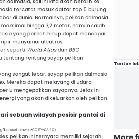
an dalmasia, kali ini kita akan beralih ke
masia tercatat masuk daftar top 5 burung
bar di dunia. Normalnya, pelikan dalmasia
aksimal hingga 3,2 meter, namun salah
masia yang pernah hidup dapat mencapai
ampir menyamai albatros
er seperti
World Atlas
dan
BBC
 tentang rentang sayap pelikan
Tonton leb
yang sangat lebar, sayap pelikan dalmasia
 lho. Mereka dapat melayang di udara
erlu mengepakkan sayapnya. Jelas ini
nergi yang akan dikeluarkan oleh pelikan
ri sebuah wilayah pesisir pantai di
rg/NasserHalaweh/CC BY-SA 4.0)
More 
es pelikan ini ternyata memiliki sejarah