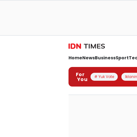
Home
News
Business
Sport
Te
For
# Yuk Vote
Iklanin
You