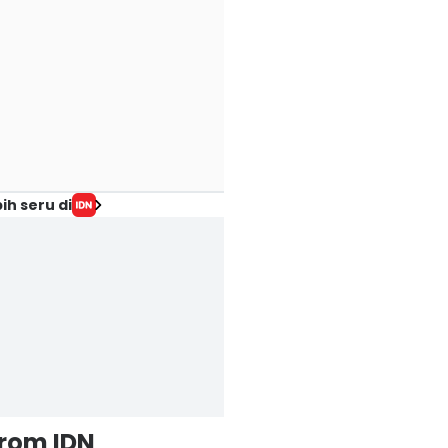
ih seru di
from IDN