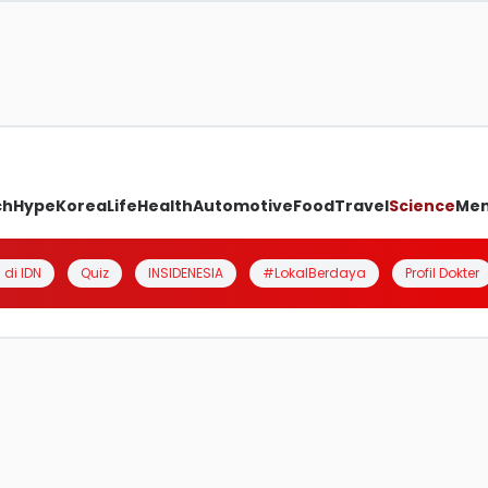
ch
Hype
Korea
Life
Health
Automotive
Food
Travel
Science
Me
 di IDN
Quiz
INSIDENESIA
#LokalBerdaya
Profil Dokter