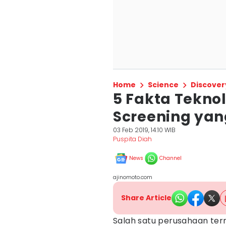
Home
Science
Discover
5 Fakta Teknol
Screening ya
03 Feb 2019, 14:10 WIB
Puspita Diah
News
Channel
ajinomoto.com
Share Article
Salah satu perusahaan te