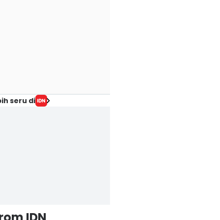
ih seru di
from IDN