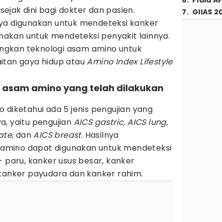
6
.
Piala A
ejak dini bagi dokter dan pasien.
7
.
GIIAS 2
ya digunakan untuk mendeteksi kanker
gunakan untuk mendeteksi penyakit lainnya.
gkan teknologi asam amino untuk
itan gaya hidup atau
Amino Index Lifestyle
an asam amino yang telah dilakukan
 diketahui ada 5 jenis pengujian yang
a, yaitu pengujian
AICS gastric, AICS lung,
ate
, dan
AICS breast
. Hasilnya
amino dapat digunakan untuk mendeteksi
- paru, kanker usus besar, kanker
 kanker payudara dan kanker rahim.