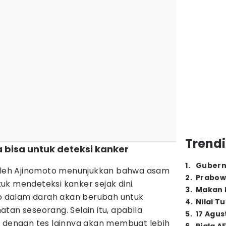
Trendi
 bisa untuk deteksi kanker
1
.
Gubern
 oleh Ajinomoto menunjukkan bahwa asam
2
.
Prabow
k mendeteksi kanker sejak dini.
3
.
Makan B
 dalam darah akan berubah untuk
4
.
Nilai T
tan seseorang. Selain itu, apabila
5
.
17 Agus
n dengan tes lainnya akan membuat lebih