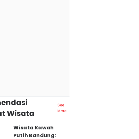
endasi
See
t Wisata
More
Wisata Kawah
Putih Bandung: