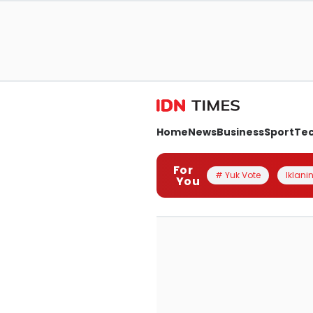
Home
News
Business
Sport
Te
For
# Yuk Vote
Iklanin
You