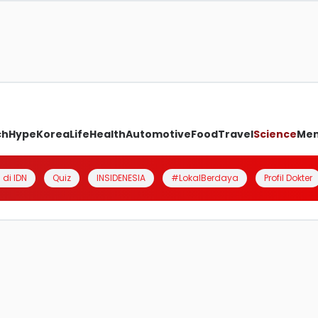
ch
Hype
Korea
Life
Health
Automotive
Food
Travel
Science
Me
 di IDN
Quiz
INSIDENESIA
#LokalBerdaya
Profil Dokter