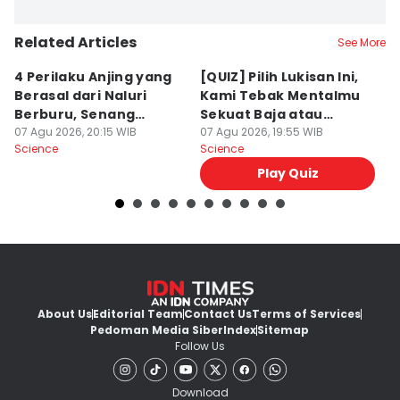
Related Articles
See More
4 Perilaku Anjing yang
[QUIZ] Pilih Lukisan Ini,
[
Berasal dari Naluri
Kami Tebak Mentalmu
K
Berburu, Senang
Sekuat Baja atau
Ca
Mengejar!
07 Agu 2026, 20:15 WIB
Sebaliknya
07 Agu 2026, 19:55 WIB
07
Science
Science
Sc
Play Quiz
About Us
Editorial Team
Contact Us
Terms of Services
Pedoman Media Siber
Index
Sitemap
Follow Us
Download