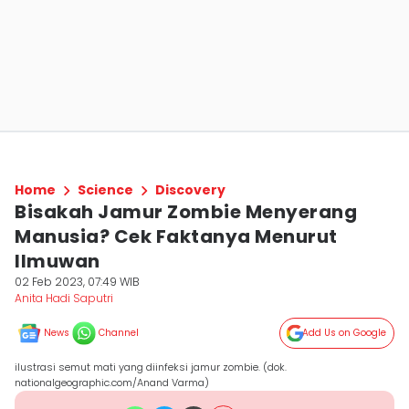
Home
Science
Discovery
Bisakah Jamur Zombie Menyerang
Manusia? Cek Faktanya Menurut
Ilmuwan
02 Feb 2023, 07:49 WIB
Anita Hadi Saputri
News
Channel
Add Us on Google
ilustrasi semut mati yang diinfeksi jamur zombie. (dok.
nationalgeographic.com/Anand Varma)