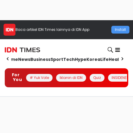
Baca artikel
IDN Times
lainnya di IDN App
Install
Home
News
Business
Sport
Tech
Hype
Korea
Life
Health
Aut
For
# Yuk Vote
Iklanin di IDN
Quiz
INSIDENESIA
You