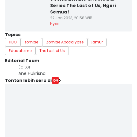
Series The Last of Us, Ngeri
Semua!
22 Jan 2023, 20:58 WIB
Hype
Topics
HBO
zombie
Zombie Apocalypse
jamur
Educate me
The Last of Us
Editorial Team
Editor
Ane Hukrisna
Tonton lebih seru di