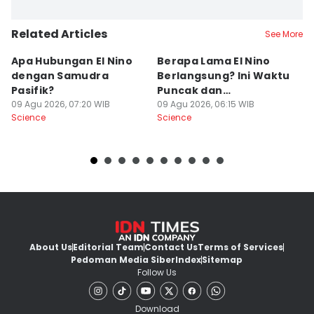
Related Articles
See More
Apa Hubungan El Nino
Berapa Lama El Nino
4
dengan Samudra
Berlangsung? Ini Waktu
An
Pasifik?
Puncak dan
P
09 Agu 2026, 07:20 WIB
Penyebabnya
09 Agu 2026, 06:15 WIB
F
08
Science
Science
Sc
About Us
Editorial Team
Contact Us
Terms of Services
Pedoman Media Siber
Index
Sitemap
Follow Us
Download