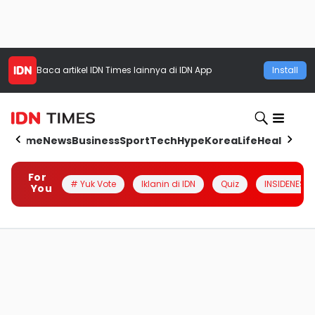
Baca artikel
IDN Times
lainnya di IDN App
Install
Home
News
Business
Sport
Tech
Hype
Korea
Life
Health
Aut
For
# Yuk Vote
Iklanin di IDN
Quiz
INSIDENESIA
You