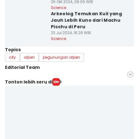
26 Okt 2024, 08:06 WIB
Science
Arkeolog Temukan Kuil yang
Jauh Lebih Kuno dari Machu
Picchu di Peru
23 Jul 2024, 18:29 WIB
Science
Topics
city
alpen
pegunungan alpen
Editorial Team
Editor
Tonton lebih seru di
Achmad Fatkhur Rozi
Editor
Misrohatun H