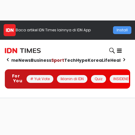
Baca artikel
IDN Times
lainnya di IDN App
Install
Home
News
Business
Sport
Tech
Hype
Korea
Life
Health
Aut
For
# Yuk Vote
Iklanin di IDN
Quiz
INSIDENESIA
You