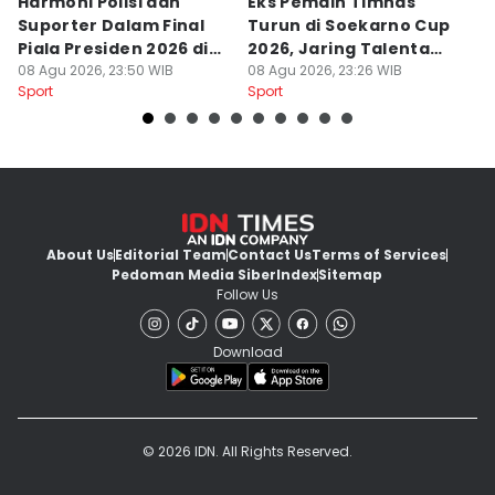
Harmoni Polisi dan
Eks Pemain Timnas
S
Suporter Dalam Final
Turun di Soekarno Cup
C
Piala Presiden 2026 di
2026, Jaring Talenta
D
Bogor
08 Agu 2026, 23:50 WIB
Muda
08 Agu 2026, 23:26 WIB
08
Sport
Sport
Sp
About Us
Editorial Team
Contact Us
Terms of Services
Pedoman Media Siber
Index
Sitemap
Follow Us
Download
© 2026 IDN. All Rights Reserved.