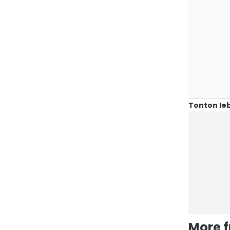
Tonton leb
More 