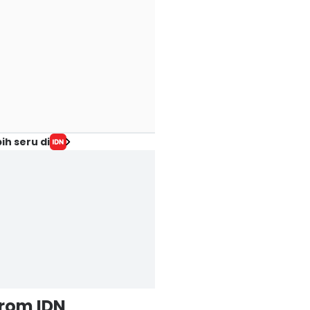
ih seru di
from IDN