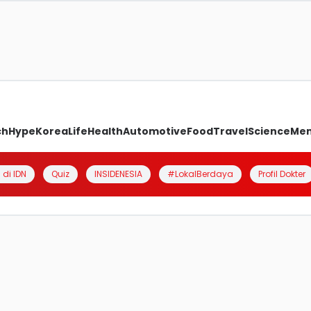
ch
Hype
Korea
Life
Health
Automotive
Food
Travel
Science
Me
 di IDN
Quiz
INSIDENESIA
#LokalBerdaya
Profil Dokter