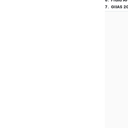
6
.
Piala A
7
.
GIIAS 2