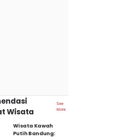
endasi
See
t Wisata
More
Wisata Kawah
Putih Bandung: