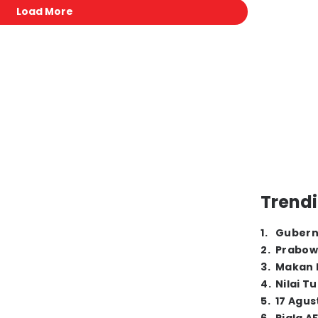
Load More
Trendi
1
.
Gubern
2
.
Prabow
3
.
Makan B
4
.
Nilai T
5
.
17 Agus