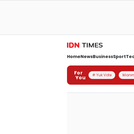
Home
News
Business
Sport
Te
For
# Yuk Vote
Iklanin
You